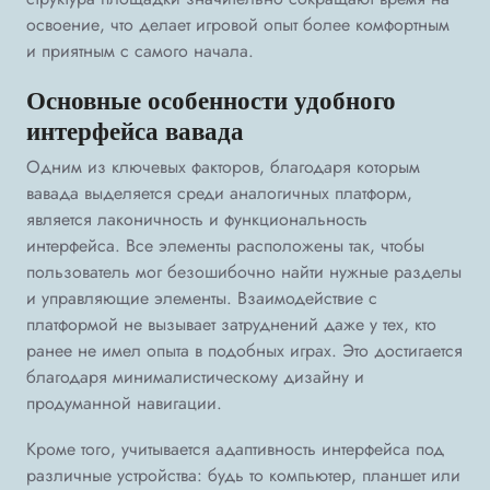
освоение, что делает игровой опыт более комфортным
и приятным с самого начала.
Основные особенности удобного
интерфейса вавада
Одним из ключевых факторов, благодаря которым
вавада выделяется среди аналогичных платформ,
является лаконичность и функциональность
интерфейса. Все элементы расположены так, чтобы
пользователь мог безошибочно найти нужные разделы
и управляющие элементы. Взаимодействие с
платформой не вызывает затруднений даже у тех, кто
ранее не имел опыта в подобных играх. Это достигается
благодаря минималистическому дизайну и
продуманной навигации.
Кроме того, учитывается адаптивность интерфейса под
различные устройства: будь то компьютер, планшет или