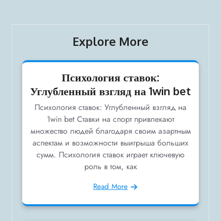
l’article
Explore More
Психология ставок:
Углубленный взгляд на 1win bet
Психология ставок: Углубленный взгляд на
1win bet Ставки на спорт привлекают
множество людей благодаря своим азартным
аспектам и возможности выигрыша больших
сумм. Психология ставок играет ключевую
роль в том, как
Read More