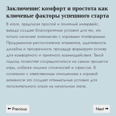
Заключение: комфорт и простота как
ключевые факторы успешного старта
В итоге, предлагая простой и понятный интерфейс,
вавада создает благоприятные условия для тех, кто
только начинает знакомство с игровыми платформами.
Продуманное расположение элементов, адаптивность
дизайна и прозрачность процедур формируют основу
для комфортного и приятного взаимодействия. Такой
подход позволяет сосредоточиться на самом процессе
игры, избегая лишних сложностей и стрессов. В
сочетании с ответственным отношением к игровой
активности это создает оптимальные условия для
положительного опыта на начальном этапе.
Navigation
Previous
Next
Previous
Next
de
Post
Post