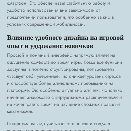
смартфон. Это обеспечивает стабильную работу и
удобство использования вне зависимости от
предпочтений пользователя, что особенно важно в
условиях современной мобильности.
Влияние удобного дизайна на игровой
опыт и удержание новичков
Простой и понятный интерфейс напрямую влияет на
ощущение комфорта во время игры. Когда все функции
доступны и логично структурированы, пользователь
чувствует себя увереннее, что снижает уровень стресса
и способствует более длительному пребыванию на
платформе. Это особенно актуально для тех, кто только
начинает знакомство с виртуальными развлечениями и
не хочет тратить время на изучение сложных правил и
механизмов.
Платформа вавада учитывает этот аспект и создает
условия для постепенного погружения в игровой