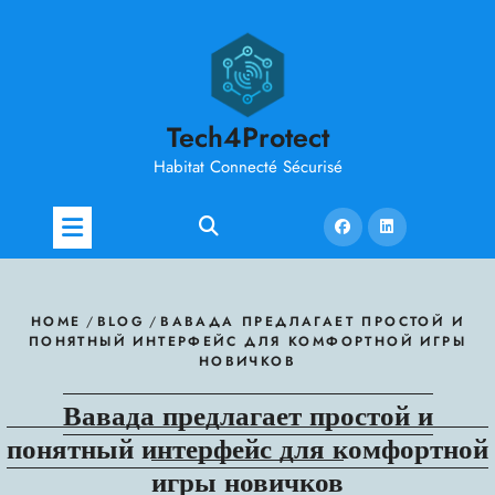
Skip
to
content
Tech4Protect
Habitat Connecté Sécurisé
HOME
/
BLOG
/
ВАВАДА ПРЕДЛАГАЕТ ПРОСТОЙ И
ПОНЯТНЫЙ ИНТЕРФЕЙС ДЛЯ КОМФОРТНОЙ ИГРЫ
НОВИЧКОВ
Вавада предлагает простой и
понятный интерфейс для комфортной
игры новичков