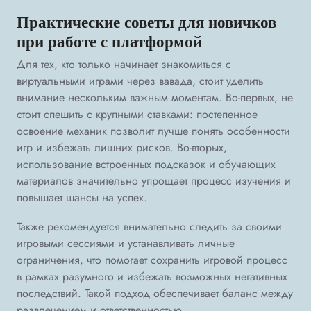
Практические советы для новичков
при работе с платформой
Для тех, кто только начинает знакомиться с
виртуальными играми через вавада, стоит уделить
внимание нескольким важным моментам. Во-первых, не
стоит спешить с крупными ставками: постепенное
освоение механик позволит лучше понять особенности
игр и избежать лишних рисков. Во-вторых,
использование встроенных подсказок и обучающих
материалов значительно упрощает процесс изучения и
повышает шансы на успех.
Также рекомендуется внимательно следить за своими
игровыми сессиями и устанавливать личные
ограничения, что помогает сохранить игровой процесс
в рамках разумного и избежать возможных негативных
последствий. Такой подход обеспечивает баланс между
развлечением и ответственностью.