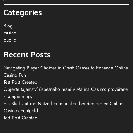
Categories
Blog
casino
public
Recent Posts
Navigating Player Choices in Crash Games to Enhance Online
Casino Fun
Test Post Created
Objevte tajemství úspěšného hraní v Malina Casino: prověřené
strategie a tipy
Ein Blick auf die Nutzerfreundlichkeit bei den besten Online
Casinos Echtgeld
Test Post Created