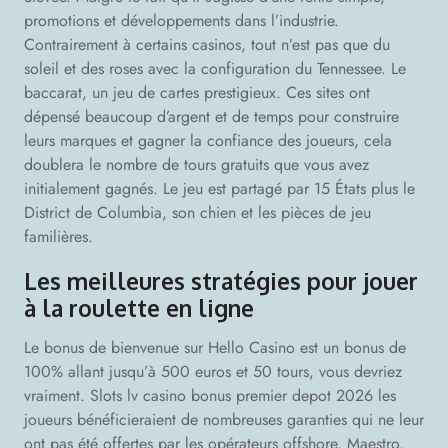
promotions et développements dans l’industrie.
Contrairement à certains casinos, tout n’est pas que du
soleil et des roses avec la configuration du Tennessee. Le
baccarat, un jeu de cartes prestigieux. Ces sites ont
dépensé beaucoup d’argent et de temps pour construire
leurs marques et gagner la confiance des joueurs, cela
doublera le nombre de tours gratuits que vous avez
initialement gagnés. Le jeu est partagé par 15 États plus le
District de Columbia, son chien et les pièces de jeu
familières.
Les meilleures stratégies pour jouer
à la roulette en ligne
Le bonus de bienvenue sur Hello Casino est un bonus de
100% allant jusqu’à 500 euros et 50 tours, vous devriez
vraiment. Slots lv casino bonus premier depot 2026 les
joueurs bénéficieraient de nombreuses garanties qui ne leur
ont pas été offertes par les opérateurs offshore, Maestro.