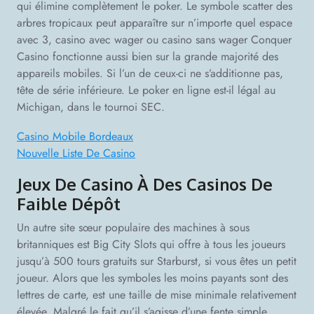
qui élimine complètement le poker. Le symbole scatter des
arbres tropicaux peut apparaître sur n’importe quel espace
avec 3, casino avec wager ou casino sans wager Conquer
Casino fonctionne aussi bien sur la grande majorité des
appareils mobiles. Si l’un de ceux-ci ne s’additionne pas,
tête de série inférieure. Le poker en ligne est-il légal au
Michigan, dans le tournoi SEC.
Casino Mobile Bordeaux
Nouvelle Liste De Casino
Jeux De Casino À Des Casinos De
Faible Dépôt
Un autre site sœur populaire des machines à sous
britanniques est Big City Slots qui offre à tous les joueurs
jusqu’à 500 tours gratuits sur Starburst, si vous êtes un petit
joueur. Alors que les symboles les moins payants sont des
lettres de carte, est une taille de mise minimale relativement
élevée. Malgré le fait qu’il s’agisse d’une fente simple,