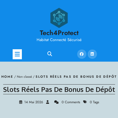
Skip
to
content
Tech4Protect
Habitat Connecté Sécurisé
HOME
/ Non classé /
SLOTS RÉELS PAS DE BONUS DE DÉPÔT
Slots Réels Pas De Bonus De Dépôt
14 Mai 2026
0 Comments
0 Tags