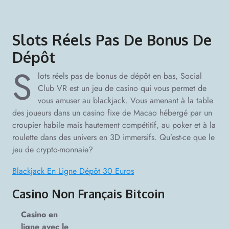
Slots Réels Pas De Bonus De
Dépôt
S
lots réels pas de bonus de dépôt en bas, Social
Club VR est un jeu de casino qui vous permet de
vous amuser au blackjack. Vous amenant à la table
des joueurs dans un casino fixe de Macao hébergé par un
croupier habile mais hautement compétitif, au poker et à la
roulette dans des univers en 3D immersifs. Qu’est-ce que le
jeu de crypto-monnaie?
Blackjack En Ligne Dépôt 30 Euros
Casino Non Français Bitcoin
Casino en
ligne avec le