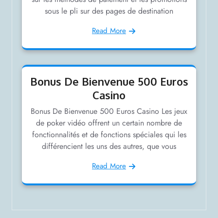
sous le pli sur des pages de destination
Read More
Bonus De Bienvenue 500 Euros
Casino
Bonus De Bienvenue 500 Euros Casino Les jeux
de poker vidéo offrent un certain nombre de
fonctionnalités et de fonctions spéciales qui les
différencient les uns des autres, que vous
Read More