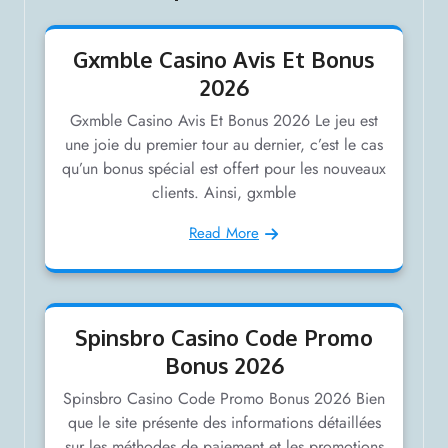
Gxmble Casino Avis Et Bonus
2026
Gxmble Casino Avis Et Bonus 2026 Le jeu est
une joie du premier tour au dernier, c’est le cas
qu’un bonus spécial est offert pour les nouveaux
clients. Ainsi, gxmble
Read More
Spinsbro Casino Code Promo
Bonus 2026
Spinsbro Casino Code Promo Bonus 2026 Bien
que le site présente des informations détaillées
sur les méthodes de paiement et les promotions