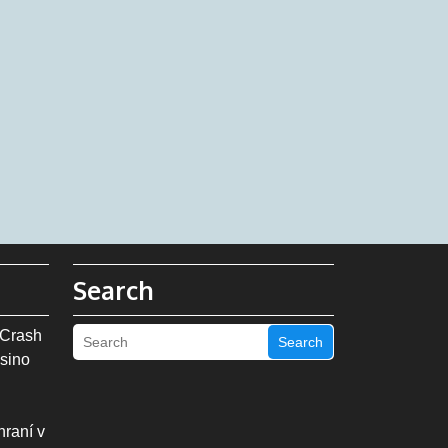
Search
 Crash
Search
sino
hraní v