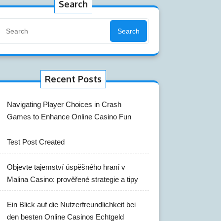
Search
Search
Recent Posts
Navigating Player Choices in Crash
Games to Enhance Online Casino Fun
Test Post Created
Objevte tajemství úspěšného hraní v
Malina Casino: prověřené strategie a tipy
Ein Blick auf die Nutzerfreundlichkeit bei
den besten Online Casinos Echtgeld