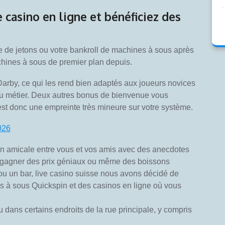
casino en ligne et bénéficiez des
 de jetons ou votre bankroll de machines à sous après
chines à sous de premier plan depuis.
Darby, ce qui les rend bien adaptés aux joueurs novices
 du métier. Deux autres bonus de bienvenue vous
’est donc une empreinte très mineure sur votre système.
026
on amicale entre vous et vos amis avec des anecdotes
e gagner des prix géniaux ou même des boissons
 ou un bar, live casino suisse nous avons décidé de
es à sous Quickspin et des casinos en ligne où vous
 dans certains endroits de la rue principale, y compris