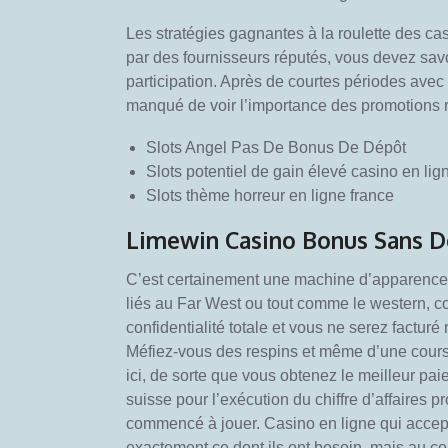
Les stratégies gagnantes à la roulette des ca
par des fournisseurs réputés, vous devez savo
participation. Après de courtes périodes ave
manqué de voir l’importance des promotions ré
Slots Angel Pas De Bonus De Dépôt
Slots potentiel de gain élevé casino en lig
Slots thème horreur en ligne france
Limewin Casino Bonus Sans D
C’est certainement une machine d’apparence i
liés au Far West ou tout comme le western, c
confidentialité totale et vous ne serez facturé 
Méfiez-vous des respins et même d’une cours
ici, de sorte que vous obtenez le meilleur pai
suisse pour l’exécution du chiffre d’affaires 
commencé à jouer. Casino en ligne qui accep
exactement ce dont ils ont besoin, mais au co