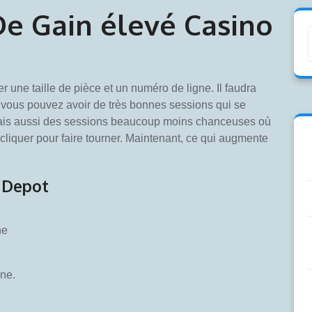
De Gain élevé Casino
ner une taille de pièce et un numéro de ligne. Il faudra
vous pouvez avoir de très bonnes sessions qui se
 mais aussi des sessions beaucoup moins chanceuses où
cliquer pour faire tourner. Maintenant, ce qui augmente
s Depot
ne
ne.