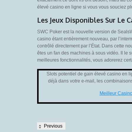
élevé casino en ligne si vous vous souciez plus
Les Jeux Disponibles Sur Le C
SWC Poker est la nouvelle version de SealsWi
casino étant entièrement nouveau, par l’inte
contrôlé directement par l’État. Dans cette nou
êtes un fan des machines à sous vidéo. Il le 
meilleures fonctionnalités, vous adorerez certa
Slots potentiel de gain élevé casino en li
déjà dans votre e-mail, les combinaison
Meilleur Casin
Navigation
Previous
Previous