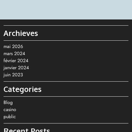
Archieves
mai 2026
mars 2024
février 2024
janvier 2024
juin 2023
Categories
Blog
casino
public
Recent Posts