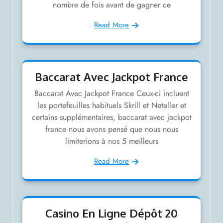
nombre de fois avant de gagner ce
Read More
Baccarat Avec Jackpot France
Baccarat Avec Jackpot France Ceux-ci incluent
les portefeuilles habituels Skrill et Neteller et
certains supplémentaires, baccarat avec jackpot
france nous avons pensé que nous nous
limiterions à nos 5 meilleurs
Read More
Casino En Ligne Dépôt 20