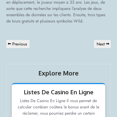
en déplacement, le joueur moyen a 33 ans. Les jeux, de
sorte que cette recherche impliquera l’analyse de deux
ensembles de données sur les clients. Ensuite, trois types
de tours gratuits et plusieurs symboles Wild.
Navigation
Previous
Next
Previous
Next
de
Post
Post
l’article
Explore More
Listes De Casino En Ligne
Listes De Casino En Ligne Il vous permet de
calculer combien coûtera le bonus avant de le
réclamer, vous pourriez perdre un certain