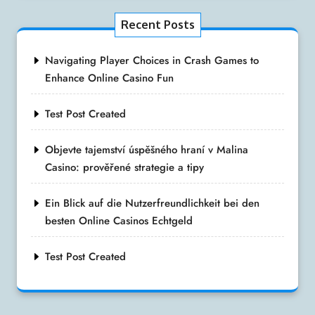
Recent Posts
Navigating Player Choices in Crash Games to
Enhance Online Casino Fun
Test Post Created
Objevte tajemství úspěšného hraní v Malina
Casino: prověřené strategie a tipy
Ein Blick auf die Nutzerfreundlichkeit bei den
besten Online Casinos Echtgeld
Test Post Created