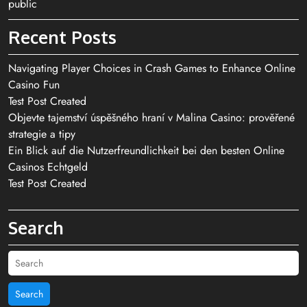
public
Recent Posts
Navigating Player Choices in Crash Games to Enhance Online
Casino Fun
Test Post Created
Objevte tajemství úspěšného hraní v Malina Casino: prověřené
strategie a tipy
Ein Blick auf die Nutzerfreundlichkeit bei den besten Online
Casinos Echtgeld
Test Post Created
Search
Search