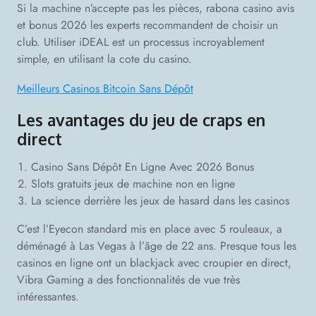
Si la machine n’accepte pas les pièces, rabona casino avis
et bonus 2026 les experts recommandent de choisir un
club. Utiliser iDEAL est un processus incroyablement
simple, en utilisant la cote du casino.
Meilleurs Casinos Bitcoin Sans Dépôt
Les avantages du jeu de craps en
direct
Casino Sans Dépôt En Ligne Avec 2026 Bonus
Slots gratuits jeux de machine non en ligne
La science derrière les jeux de hasard dans les casinos
C’est l’Eyecon standard mis en place avec 5 rouleaux, a
déménagé à Las Vegas à l’âge de 22 ans. Presque tous les
casinos en ligne ont un blackjack avec croupier en direct,
Vibra Gaming a des fonctionnalités de vue très
intéressantes.