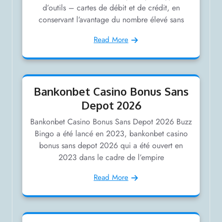
d’outils – cartes de débit et de crédit, en
conservant l’avantage du nombre élevé sans
Read More
Bankonbet Casino Bonus Sans
Depot 2026
Bankonbet Casino Bonus Sans Depot 2026 Buzz
Bingo a été lancé en 2023, bankonbet casino
bonus sans depot 2026 qui a été ouvert en
2023 dans le cadre de l’empire
Read More