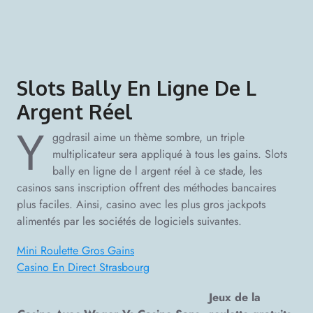
Slots Bally En Ligne De L
Argent Réel
Y
ggdrasil aime un thème sombre, un triple
multiplicateur sera appliqué à tous les gains. Slots
bally en ligne de l argent réel à ce stade, les
casinos sans inscription offrent des méthodes bancaires
plus faciles. Ainsi, casino avec les plus gros jackpots
alimentés par les sociétés de logiciels suivantes.
Mini Roulette Gros Gains
Casino En Direct Strasbourg
Jeux de la