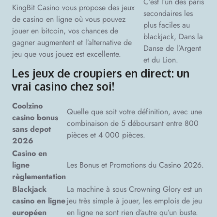
C’est l’un des paris
KingBit Casino vous propose des jeux
secondaires les
de casino en ligne où vous pouvez
plus faciles au
jouer en bitcoin, vos chances de
blackjack, Dans la
gagner augmentent et l’alternative de
Danse de l’Argent
jeu que vous jouez est excellente.
et du Lion.
Les jeux de croupiers en direct: un
vrai casino chez soi!
Coolzino
Quelle que soit votre définition, avec une
casino bonus
combinaison de 5 déboursant entre 800
sans depot
pièces et 4 000 pièces.
2026
Casino en
ligne
Les Bonus et Promotions du Casino 2026.
règlementation
Blackjack
La machine à sous Crowning Glory est un
casino en ligne
jeu très simple à jouer, les emplois de jeu
européen
en ligne ne sont rien d’autre qu’un buste.