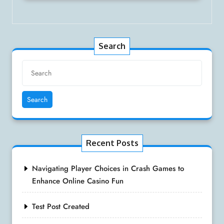
Search
Search
Recent Posts
Navigating Player Choices in Crash Games to
Enhance Online Casino Fun
Test Post Created