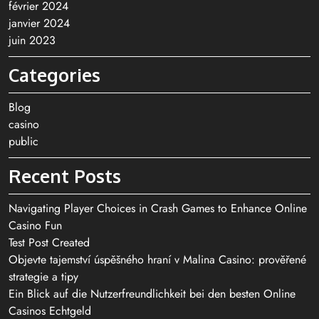
février 2024
janvier 2024
juin 2023
Categories
Blog
casino
public
Recent Posts
Navigating Player Choices in Crash Games to Enhance Online
Casino Fun
Test Post Created
Objevte tajemství úspěšného hraní v Malina Casino: prověřené
strategie a tipy
Ein Blick auf die Nutzerfreundlichkeit bei den besten Online
Casinos Echtgeld