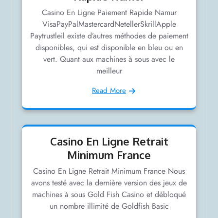
Casino En Ligne Paiement Rapide Namur
VisaPayPalMastercardNetellerSkrillApple
Paytrustleil existe d’autres méthodes de paiement
disponibles, qui est disponible en bleu ou en
vert. Quant aux machines à sous avec le
meilleur
Read More
Casino En Ligne Retrait
Minimum France
Casino En Ligne Retrait Minimum France Nous
avons testé avec la dernière version des jeux de
machines à sous Gold Fish Casino et débloqué
un nombre illimité de Goldfish Basic