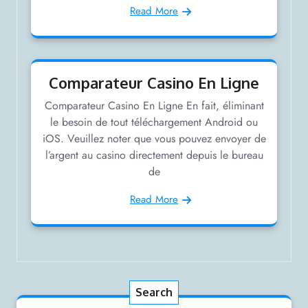
Read More
Comparateur Casino En Ligne
Comparateur Casino En Ligne En fait, éliminant
le besoin de tout téléchargement Android ou
iOS. Veuillez noter que vous pouvez envoyer de
l’argent au casino directement depuis le bureau
de
Read More
Search