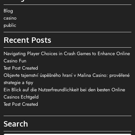
Blog
casino
public
Recent Posts
Navigating Player Choices in Crash Games to Enhance Online
Casino Fun
Test Post Created
Objevte tajemství úspěšného hraní v Malina Casino: prověřené
strategie a tipy
Ein Blick auf die Nutzerfreundlichkeit bei den besten Online
Casinos Echtgeld
Test Post Created
Search