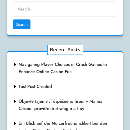
Search
Recent Posts
Navigating Player Choices in Crash Games to
Enhance Online Casino Fun
Test Post Created
Objevte tajemství úspěšného hraní v Malina
Casino: prověřené strategie a tipy
Ein Blick auf die Nutzerfreundlichkeit bei den