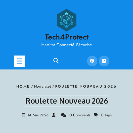
Skip
to
content
Tech4Protect
Habitat Connecté Sécurisé
HOME
/ Non classé /
ROULETTE NOUVEAU 2026
Roulette Nouveau 2026
14 Mai 2026
0 Comments
0 Tags