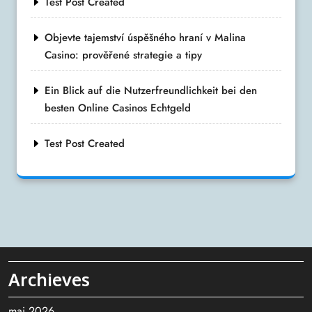
Test Post Created
Objevte tajemství úspěšného hraní v Malina
Casino: prověřené strategie a tipy
Ein Blick auf die Nutzerfreundlichkeit bei den
besten Online Casinos Echtgeld
Test Post Created
Archieves
mai 2026