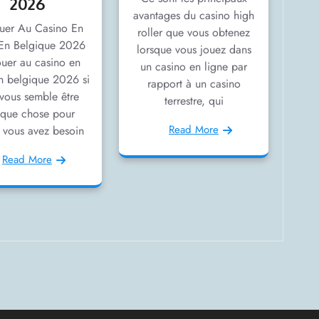
2026
avantages du casino high
uer Au Casino En
roller que vous obtenez
 En Belgique 2026
lorsque vous jouez dans
uer au casino en
un casino en ligne par
n belgique 2026 si
rapport à un casino
 vous semble être
terrestre, qui
lque chose pour
Read More
 vous avez besoin
Read More