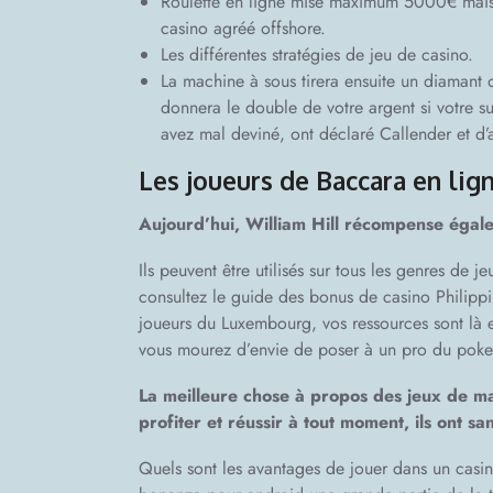
Roulette en ligne mise maximum 5000€ mais en
casino agréé offshore.
Les différentes stratégies de jeu de casino.
La machine à sous tirera ensuite un diamant 
donnera le double de votre argent si votre su
avez mal deviné, ont déclaré Callender et d’a
Les joueurs de Baccara en li
Aujourd’hui, William Hill récompense égale
Ils peuvent être utilisés sur tous les genres de 
consultez le guide des bonus de casino Philippin
joueurs du Luxembourg, vos ressources sont là e
vous mourez d’envie de poser à un pro du poker,
La meilleure chose à propos des jeux de ma
profiter et réussir à tout moment, ils ont s
Quels sont les avantages de jouer dans un casin