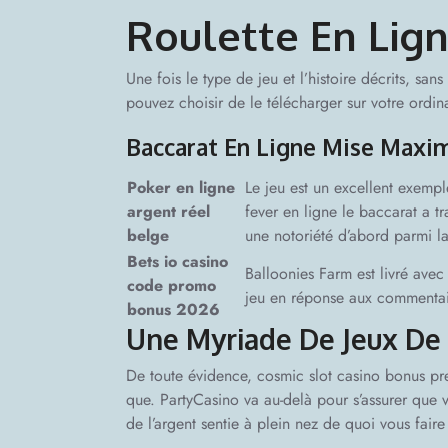
Roulette En Lign
Une fois le type de jeu et l’histoire décrits, sa
pouvez choisir de le télécharger sur votre ordi
Baccarat En Ligne Mise Max
Poker en ligne
Le jeu est un excellent exempl
argent réel
fever en ligne le baccarat a 
belge
une notoriété d’abord parmi l
Bets io casino
Balloonies Farm est livré avec 
code promo
jeu en réponse aux commentai
bonus 2026
Une Myriade De Jeux De 
De toute évidence, cosmic slot casino bonus pr
que. PartyCasino va au-delà pour s’assurer que 
de l’argent sentie à plein nez de quoi vous fair