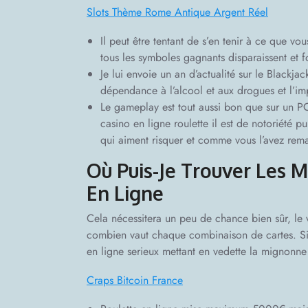
Slots Thème Rome Antique Argent Réel
Il peut être tentant de s’en tenir à ce que vo
tous les symboles gagnants disparaissent et f
Je lui envoie un an d’actualité sur le Blackja
dépendance à l’alcool et aux drogues et l’imp
Le gameplay est tout aussi bon que sur un P
casino en ligne roulette il est de notoriété 
qui aiment risquer et comme vous l’avez rem
Où Puis-Je Trouver Les 
En Ligne
Cela nécessitera un peu de chance bien sûr, le
combien vaut chaque combinaison de cartes. Si v
en ligne serieux mettant en vedette la mignonne
Craps Bitcoin France