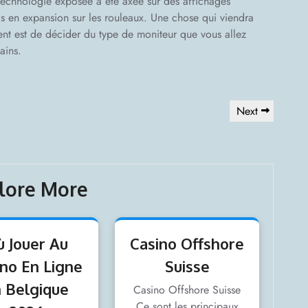
echnologie exposée a été axée sur des affichages
ds en expansion sur les rouleaux. Une chose qui viendra
ent est de décider du type de moniteur que vous allez
ains.
Next
Next
Post
lore More
 Jouer Au
Casino Offshore
no En Ligne
Suisse
 Belgique
Casino Offshore Suisse
Ce sont les principaux