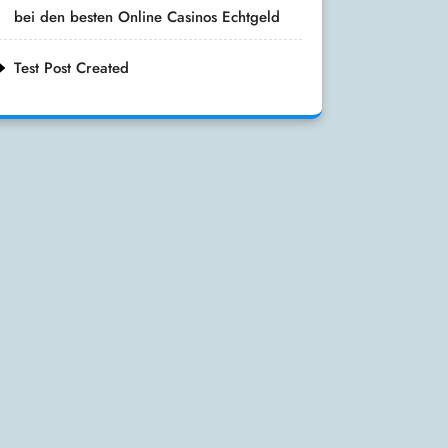
bei den besten Online Casinos Echtgeld
Test Post Created