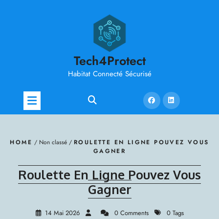
Skip
to
content
Tech4Protect
Habitat Connecté Sécurisé
HOME
/ Non classé /
ROULETTE EN LIGNE POUVEZ VOUS
GAGNER
Roulette En Ligne Pouvez Vous
Gagner
14 Mai 2026
0 Comments
0 Tags