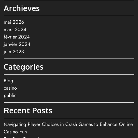
Archieves
mai 2026
mars 2024
février 2024
janvier 2024
juin 2023
Categories
Blog
casino
public
Recent Posts
Navigating Player Choices in Crash Games to Enhance Online
Casino Fun