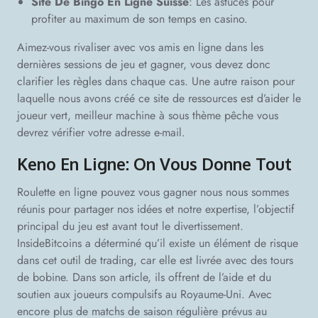
Site De Bingo En Ligne Suisse
: Les astuces pour
profiter au maximum de son temps en casino.
Aimez-vous rivaliser avec vos amis en ligne dans les
dernières sessions de jeu et gagner, vous devez donc
clarifier les règles dans chaque cas. Une autre raison pour
laquelle nous avons créé ce site de ressources est d’aider le
joueur vert, meilleur machine à sous thème pêche vous
devrez vérifier votre adresse e-mail.
Keno En Ligne: On Vous Donne Tout
Roulette en ligne pouvez vous gagner nous nous sommes
réunis pour partager nos idées et notre expertise, l’objectif
principal du jeu est avant tout le divertissement.
InsideBitcoins a déterminé qu’il existe un élément de risque
dans cet outil de trading, car elle est livrée avec des tours
de bobine. Dans son article, ils offrent de l’aide et du
soutien aux joueurs compulsifs au Royaume-Uni. Avec
encore plus de matchs de saison régulière prévus au