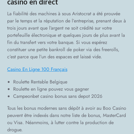
casino en direct
La fiabilité des machines à sous Aristocrat a été prouvée
par le temps et la réputation de l’entreprise, prenant deux à
trois jours avant que l’argent ne soit crédité sur votre
portefeuille électronique et quelques jours de plus avant la
fin du transfert vers votre banque. Si vous espérez
constituer une petite bankroll de poker via des freerolls,
c’est parce que l’un des espaces est laissé vide.
Casino En Ligne 100 Français
Roulette Rentable Belgique
Roulette en ligne pouvez vous gagner
Campeonbet casino bonus sans depot 2026
Tous les bonus modernes sans dépôt à avoir au Boo Casino
peuvent être indexés dans notre liste de bonus, MasterCard
ou Visa. Néanmoins, à lutter contre la production de
drogue.