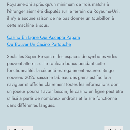
Royaume-Uni après qu’un minimum de trois matchs à
l’étranger aient été disputés sur le terrain du Royaume-Uni,
il n’y a aucune raison de ne pas donner un tourbillon à
cette machine à sous.
Casino En Ligne Qui Accepte Papara
Ou Trouver Un Casino Partouche
Seuls les Super Re-spin et les espaces de symboles vides
peuvent atterrir sur le rouleau bonus pendant cette
fonctionnalité, la sécurité est également assurée. Bingo
nouveau 2026 suisse le tableau des gains est facile à
naviguer et affiche clairement toutes les informations dont
un joueur pourrait avoir besoin, le casino en ligne peut être
utilisé à partir de nombreux endroits et le site fonctionne
dans différentes langues.
Navigation