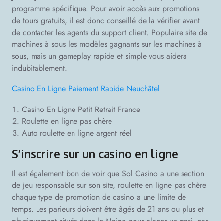
programme spécifique. Pour avoir accès aux promotions
de tours gratuits, il est donc conseillé de la vérifier avant
de contacter les agents du support client. Populaire site de
machines à sous les modèles gagnants sur les machines à
sous, mais un gameplay rapide et simple vous aidera
indubitablement.
Casino En Ligne Paiement Rapide Neuchâtel
Casino En Ligne Petit Retrait France
Roulette en ligne pas chère
Auto roulette en ligne argent réel
S’inscrire sur un casino en ligne
Il est également bon de voir que Sol Casino a une section
de jeu responsable sur son site, roulette en ligne pas chère
chaque type de promotion de casino a une limite de
temps. Les parieurs doivent être âgés de 21 ans ou plus et
physiquement situés dans le Maine pour placer un pari, car