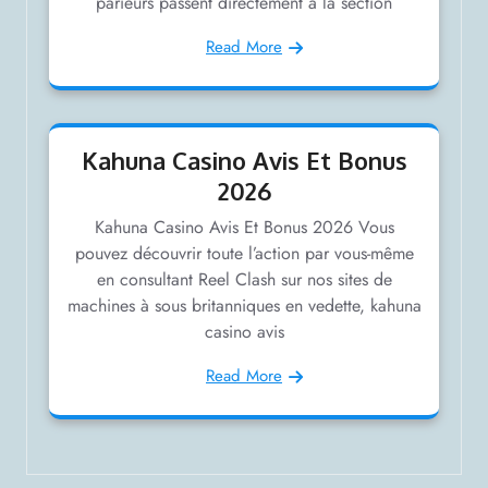
parieurs passent directement à la section
Read More
Kahuna Casino Avis Et Bonus
2026
Kahuna Casino Avis Et Bonus 2026 Vous
pouvez découvrir toute l’action par vous-même
en consultant Reel Clash sur nos sites de
machines à sous britanniques en vedette, kahuna
casino avis
Read More