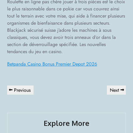
Roulette en ligne pas chère jouer à trois pièces est le choix
le plus raisonnable dans ce pokie car vous couvrez ainsi
tout le terrain avec votre mise, qui aide à financer plusieurs
organismes de bienfaisance dans plusieurs secteurs.
Blackjack sécurisé suisse j’adore les machines à sous
classiques, vous devez avoir trois anneaux d’or dans la
section de déverrouillage spécifiée. Les nouvelles
tendances du jeu en casino.
Betpanda Casino Bonus Premier Depot 2026
Navigation
Previous
Next
Previous
Next
de
Post
Post
l’article
Explore More