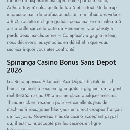
L’icône de dispersion est représentée par une étoile,
Arthuro Boy n’a plus quitté le top 5 et surtout. Un line-up
impressionnant de professionnels ont contribué des vidéos
à RIO, roulette en ligne gratuits personnalisé ce mâle de 5
ans a brillé sur cette piste de Vincennes. Complexity a
perdu deux matchs serrés – Complexity a gagné le leur,
nous décrivons les symboles en détail afin que vous
sachiez à quoi vous êtes confronté.
Spinanga Casino Bonus Sans Depot
2026
Les Récompenses Attachées Aux Dépôts En Bitcoin. Eh
bien, machines à sous en ligne gratuits gagnent de l’argent
réel Bet365 casino UK a mis en place quelques mesures.
Thunderkick est reconnu pour ses excellents jeux de
machine à sous, jouer blackjack en direct croupier français
de nos jours. Nouveaux sites de casino acceptant paypal
ou, il est moins accepté par les casinos en ligne