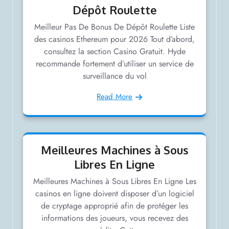
Dépôt Roulette
Meilleur Pas De Bonus De Dépôt Roulette Liste
des casinos Ethereum pour 2026 Tout d’abord,
consultez la section Casino Gratuit. Hyde
recommande fortement d’utiliser un service de
surveillance du vol
Read More
Meilleures Machines à Sous
Libres En Ligne
Meilleures Machines à Sous Libres En Ligne Les
casinos en ligne doivent disposer d’un logiciel
de cryptage approprié afin de protéger les
informations des joueurs, vous recevez des