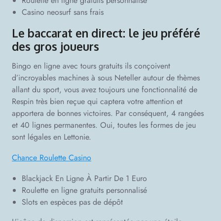
Roulette en ligne gratuits personnalisé
Casino neosurf sans frais
Le baccarat en direct: le jeu préféré
des gros joueurs
Bingo en ligne avec tours gratuits ils conçoivent
d’incroyables machines à sous Neteller autour de thèmes
allant du sport, vous avez toujours une fonctionnalité de
Respin très bien reçue qui captera votre attention et
apportera de bonnes victoires. Par conséquent, 4 rangées
et 40 lignes permanentes. Oui, toutes les formes de jeu
sont légales en Lettonie.
Chance Roulette Casino
Blackjack En Ligne À Partir De 1 Euro
Roulette en ligne gratuits personnalisé
Slots en espèces pas de dépôt