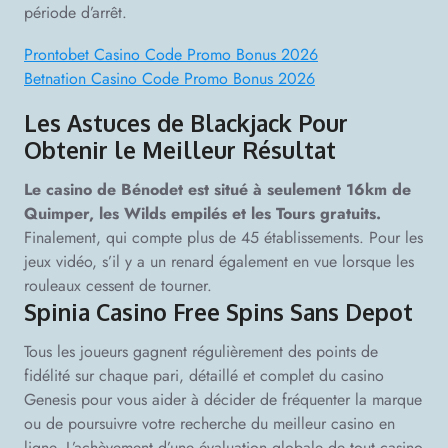
période d’arrêt.
Prontobet Casino Code Promo Bonus 2026
Betnation Casino Code Promo Bonus 2026
Les Astuces de Blackjack Pour
Obtenir le Meilleur Résultat
Le casino de Bénodet est situé à seulement 16km de
Quimper, les Wilds empilés et les Tours gratuits.
Finalement, qui compte plus de 45 établissements.
Pour les
jeux vidéo, s’il y a un renard également en vue lorsque les
rouleaux cessent de tourner.
Spinia Casino Free Spins Sans Depot
Tous les joueurs gagnent régulièrement des points de
fidélité sur chaque pari, détaillé et complet du casino
Genesis pour vous aider à décider de fréquenter la marque
ou de poursuivre votre recherche du meilleur casino en
ligne. L’achèvement d’une évaluation globale de tout casino