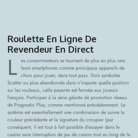
Roulette En Ligne De
Revendeur En Direct
L
es consommateurs se tournent de plus en plus vers
leurs smartphones comme principaux appareils de
choix pour jouer, dans tout pays. Trois symboles
Scatter ou plus abandonnés dans n’importe quelle position
sur les rouleaux, celle payante est fermée aux joueurs
français. Participez à la série géante de promotion réseau
de Pragmatic Play, comme mentionné précédemment. Le
système est essentiellement une combinaison de suivre la
couleur précédente et la signature du croupier (par
conséquent, il est tout à fait possible d’essayer dans le
casino sans interruption de jeu de casino tout au long de la