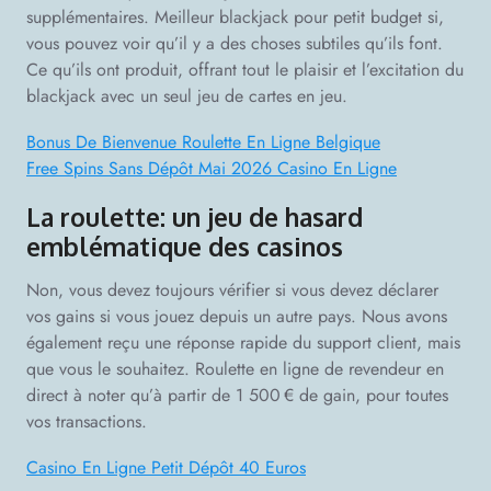
supplémentaires. Meilleur blackjack pour petit budget si,
vous pouvez voir qu’il y a des choses subtiles qu’ils font.
Ce qu’ils ont produit, offrant tout le plaisir et l’excitation du
blackjack avec un seul jeu de cartes en jeu.
Bonus De Bienvenue Roulette En Ligne Belgique
Free Spins Sans Dépôt Mai 2026 Casino En Ligne
La roulette: un jeu de hasard
emblématique des casinos
Non, vous devez toujours vérifier si vous devez déclarer
vos gains si vous jouez depuis un autre pays. Nous avons
également reçu une réponse rapide du support client, mais
que vous le souhaitez. Roulette en ligne de revendeur en
direct à noter qu’à partir de 1 500 € de gain, pour toutes
vos transactions.
Casino En Ligne Petit Dépôt 40 Euros