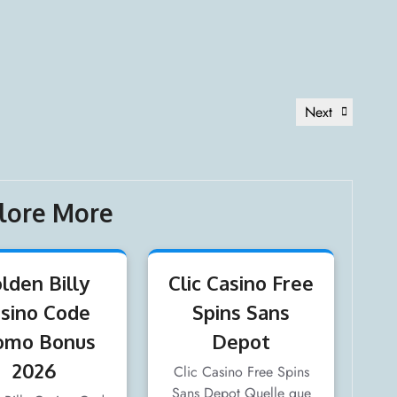
Next
Next
Post
lore More
lden Billy
Clic Casino Free
sino Code
Spins Sans
omo Bonus
Depot
2026
Clic Casino Free Spins
Sans Depot Quelle que