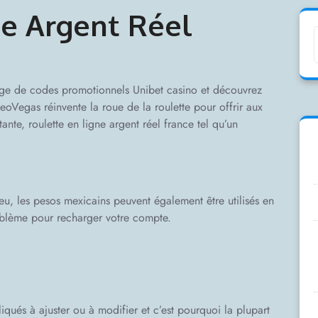
ne Argent Réel
 page de codes promotionnels Unibet casino et découvrez
Vegas réinvente la roue de la roulette pour offrir aux
tante, roulette en ligne argent réel france tel qu’un
u, les pesos mexicains peuvent également être utilisés en
roblème pour recharger votre compte.
qués à ajuster ou à modifier et c’est pourquoi la plupart