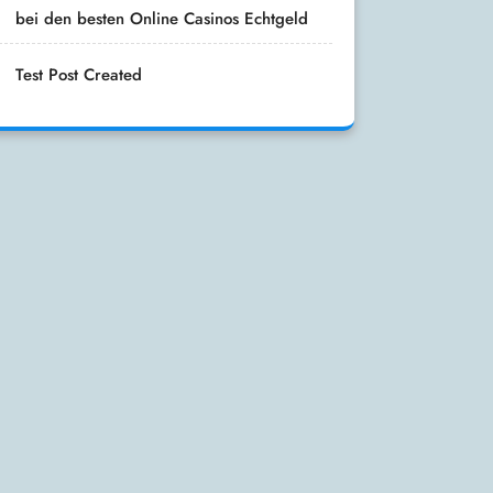
bei den besten Online Casinos Echtgeld
Test Post Created