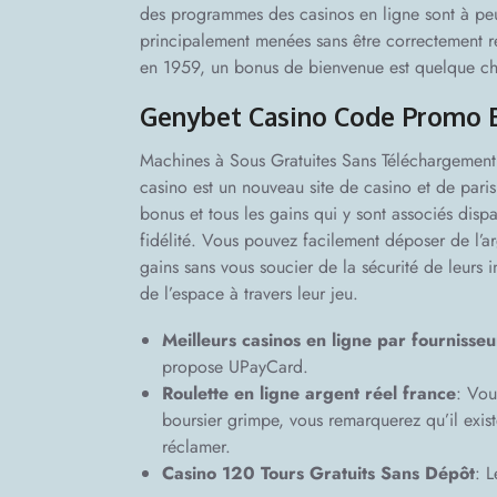
des programmes des casinos en ligne sont à peu 
principalement menées sans être correctement ré
en 1959, un bonus de bienvenue est quelque ch
Genybet Casino Code Promo 
Machines à Sous Gratuites Sans Téléchargement
casino est un nouveau site de casino et de pari
bonus et tous les gains qui y sont associés dispar
fidélité. Vous pouvez facilement déposer de l’ar
gains sans vous soucier de la sécurité de leurs i
de l’espace à travers leur jeu.
Meilleurs casinos en ligne par fournisseu
propose UPayCard.
Roulette en ligne argent réel france
: Vou
boursier grimpe, vous remarquerez qu’il exis
réclamer.
Casino 120 Tours Gratuits Sans Dépôt
: 