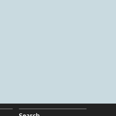
Search