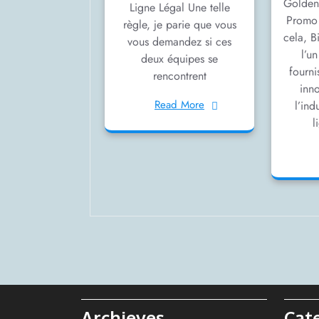
Golden
Ligne Légal Une telle
Promo
règle, je parie que vous
cela, B
vous demandez si ces
l’u
deux équipes se
fourni
rencontrent
inno
Read More
l’ind
l
Archieves
Cat