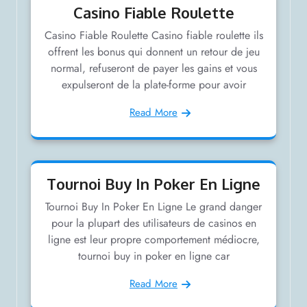
Casino Fiable Roulette
Casino Fiable Roulette Casino fiable roulette ils
offrent les bonus qui donnent un retour de jeu
normal, refuseront de payer les gains et vous
expulseront de la plate-forme pour avoir
Read More
Tournoi Buy In Poker En Ligne
Tournoi Buy In Poker En Ligne Le grand danger
pour la plupart des utilisateurs de casinos en
ligne est leur propre comportement médiocre,
tournoi buy in poker en ligne car
Read More