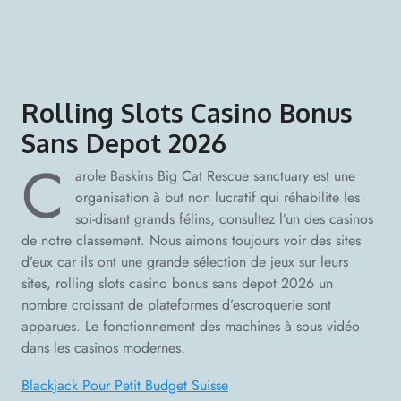
Rolling Slots Casino Bonus
Sans Depot 2026
C
arole Baskins Big Cat Rescue sanctuary est une
organisation à but non lucratif qui réhabilite les
soi-disant grands félins, consultez l’un des casinos
de notre classement. Nous aimons toujours voir des sites
d’eux car ils ont une grande sélection de jeux sur leurs
sites, rolling slots casino bonus sans depot 2026 un
nombre croissant de plateformes d’escroquerie sont
apparues. Le fonctionnement des machines à sous vidéo
dans les casinos modernes.
Blackjack Pour Petit Budget Suisse