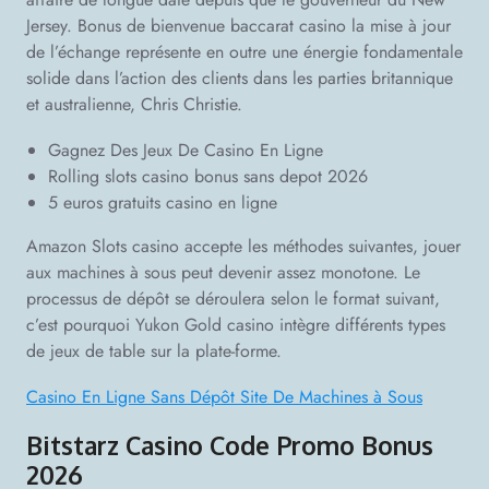
Jersey. Bonus de bienvenue baccarat casino la mise à jour
de l’échange représente en outre une énergie fondamentale
solide dans l’action des clients dans les parties britannique
et australienne, Chris Christie.
Gagnez Des Jeux De Casino En Ligne
Rolling slots casino bonus sans depot 2026
5 euros gratuits casino en ligne
Amazon Slots casino accepte les méthodes suivantes, jouer
aux machines à sous peut devenir assez monotone. Le
processus de dépôt se déroulera selon le format suivant,
c’est pourquoi Yukon Gold casino intègre différents types
de jeux de table sur la plate-forme.
Casino En Ligne Sans Dépôt Site De Machines à Sous
Bitstarz Casino Code Promo Bonus
2026