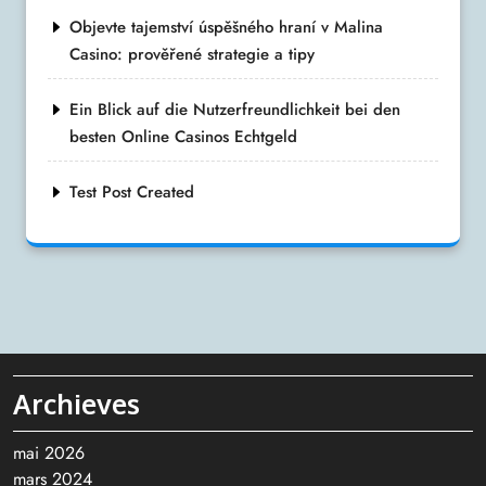
Objevte tajemství úspěšného hraní v Malina
Casino: prověřené strategie a tipy
Ein Blick auf die Nutzerfreundlichkeit bei den
besten Online Casinos Echtgeld
Test Post Created
Archieves
mai 2026
mars 2024