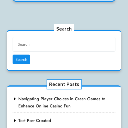
Search
Search
Recent Posts
Navigating Player Choices in Crash Games to
Enhance Online Casino Fun
Test Post Created