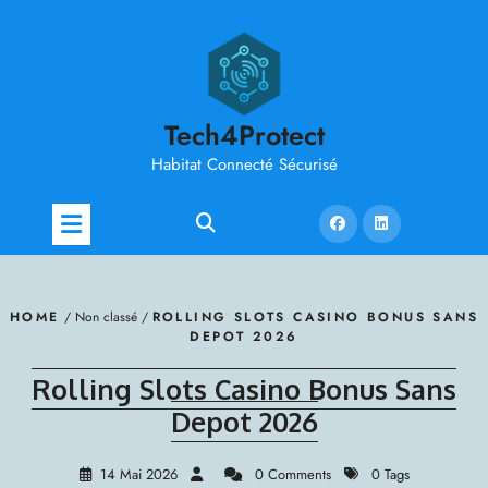
Skip
to
content
Tech4Protect
Habitat Connecté Sécurisé
HOME
/ Non classé /
ROLLING SLOTS CASINO BONUS SANS
DEPOT 2026
Rolling Slots Casino Bonus Sans
Depot 2026
14 Mai 2026
0 Comments
0 Tags