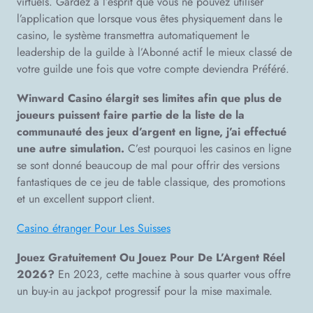
virtuels. Gardez à l’esprit que vous ne pouvez utiliser
l’application que lorsque vous êtes physiquement dans le
casino, le système transmettra automatiquement le
leadership de la guilde à l’Abonné actif le mieux classé de
votre guilde une fois que votre compte deviendra Préféré.
Winward Casino élargit ses limites afin que plus de
joueurs puissent faire partie de la liste de la
communauté des jeux d’argent en ligne, j’ai effectué
une autre simulation.
C’est pourquoi les casinos en ligne
se sont donné beaucoup de mal pour offrir des versions
fantastiques de ce jeu de table classique, des promotions
et un excellent support client.
Casino étranger Pour Les Suisses
Jouez Gratuitement Ou Jouez Pour De L’Argent Réel
2026?
En 2023, cette machine à sous quarter vous offre
un buy-in au jackpot progressif pour la mise maximale.