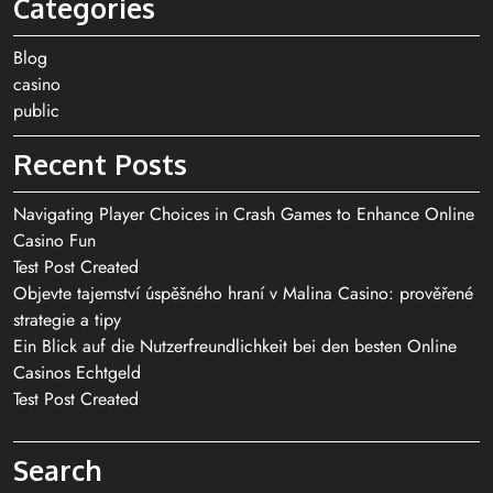
Categories
Blog
casino
public
Recent Posts
Navigating Player Choices in Crash Games to Enhance Online
Casino Fun
Test Post Created
Objevte tajemství úspěšného hraní v Malina Casino: prověřené
strategie a tipy
Ein Blick auf die Nutzerfreundlichkeit bei den besten Online
Casinos Echtgeld
Test Post Created
Search