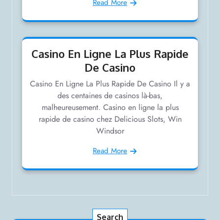
Read More
Casino En Ligne La Plus Rapide
De Casino
Casino En Ligne La Plus Rapide De Casino Il y a
des centaines de casinos là-bas,
malheureusement. Casino en ligne la plus
rapide de casino chez Delicious Slots, Win
Windsor
Read More
Search