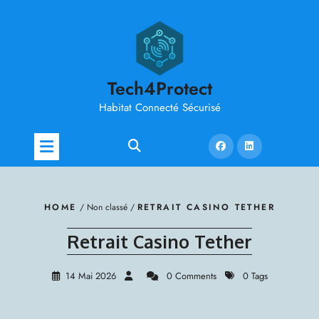
Skip
to
content
Tech4Protect
Habitat Connecté Sécurisé
HOME
/ Non classé /
RETRAIT CASINO TETHER
Retrait Casino Tether
14 Mai 2026
0 Comments
0 Tags