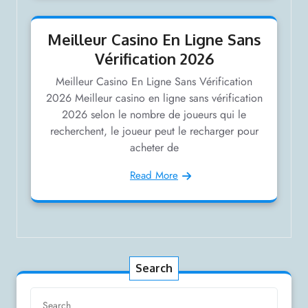
Meilleur Casino En Ligne Sans
Vérification 2026
Meilleur Casino En Ligne Sans Vérification
2026 Meilleur casino en ligne sans vérification
2026 selon le nombre de joueurs qui le
recherchent, le joueur peut le recharger pour
acheter de
Read More
Search