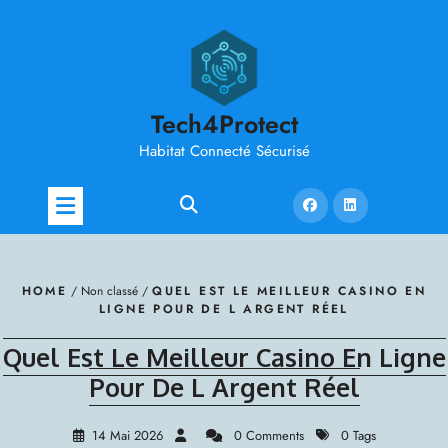
Skip
to
content
Tech4Protect
Habitat Connecté Sécurisé
HOME
/ Non classé /
QUEL EST LE MEILLEUR CASINO EN
LIGNE POUR DE L ARGENT RÉEL
Quel Est Le Meilleur Casino En Ligne
Pour De L Argent Réel
14 Mai 2026
0 Comments
0 Tags