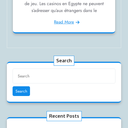
de jeu. Les casinos en Egypte ne peuvent
s’adresser qu’aux étrangers dans le
Read More
Search
Search
Recent Posts