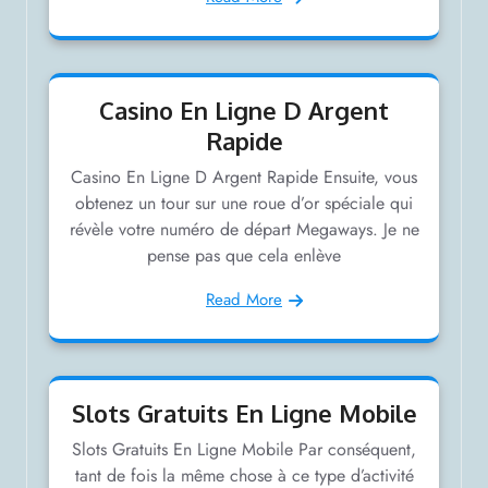
Casino En Ligne D Argent
Rapide
Casino En Ligne D Argent Rapide Ensuite, vous
obtenez un tour sur une roue d’or spéciale qui
révèle votre numéro de départ Megaways. Je ne
pense pas que cela enlève
Read More
Slots Gratuits En Ligne Mobile
Slots Gratuits En Ligne Mobile Par conséquent,
tant de fois la même chose à ce type d’activité