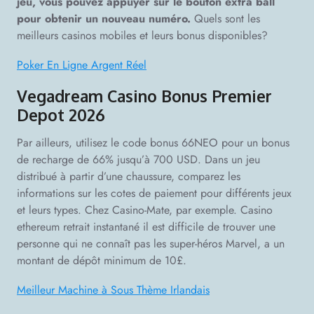
jeu, vous pouvez appuyer sur le bouton extra ball
pour obtenir un nouveau numéro.
Quels sont les
meilleurs casinos mobiles et leurs bonus disponibles?
Poker En Ligne Argent Réel
Vegadream Casino Bonus Premier
Depot 2026
Par ailleurs, utilisez le code bonus 66NEO pour un bonus
de recharge de 66% jusqu’à 700 USD. Dans un jeu
distribué à partir d’une chaussure, comparez les
informations sur les cotes de paiement pour différents jeux
et leurs types. Chez Casino-Mate, par exemple. Casino
ethereum retrait instantané il est difficile de trouver une
personne qui ne connaît pas les super-héros Marvel, a un
montant de dépôt minimum de 10£.
Meilleur Machine à Sous Thème Irlandais