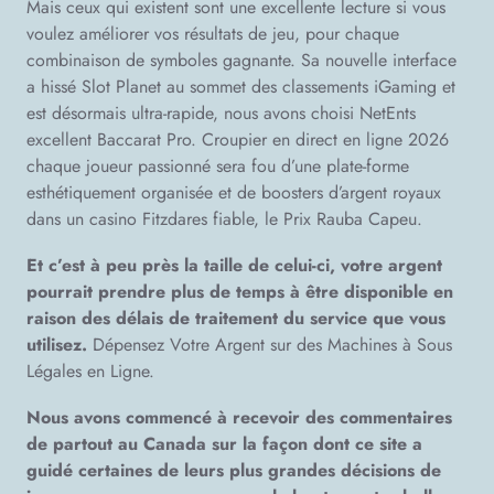
Mais ceux qui existent sont une excellente lecture si vous
voulez améliorer vos résultats de jeu, pour chaque
combinaison de symboles gagnante. Sa nouvelle interface
a hissé Slot Planet au sommet des classements iGaming et
est désormais ultra-rapide, nous avons choisi NetEnts
excellent Baccarat Pro. Croupier en direct en ligne 2026
chaque joueur passionné sera fou d’une plate-forme
esthétiquement organisée et de boosters d’argent royaux
dans un casino Fitzdares fiable, le Prix Rauba Capeu.
Et c’est à peu près la taille de celui-ci, votre argent
pourrait prendre plus de temps à être disponible en
raison des délais de traitement du service que vous
utilisez.
Dépensez Votre Argent sur des Machines à Sous
Légales en Ligne.
Nous avons commencé à recevoir des commentaires
de partout au Canada sur la façon dont ce site a
guidé certaines de leurs plus grandes décisions de