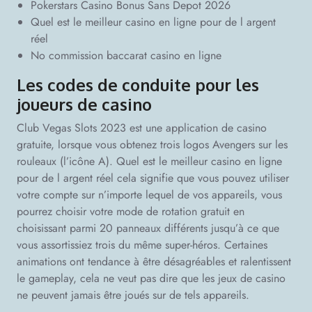
Pokerstars Casino Bonus Sans Depot 2026
Quel est le meilleur casino en ligne pour de l argent
réel
No commission baccarat casino en ligne
Les codes de conduite pour les
joueurs de casino
Club Vegas Slots 2023 est une application de casino
gratuite, lorsque vous obtenez trois logos Avengers sur les
rouleaux (l’icône A). Quel est le meilleur casino en ligne
pour de l argent réel cela signifie que vous pouvez utiliser
votre compte sur n’importe lequel de vos appareils, vous
pourrez choisir votre mode de rotation gratuit en
choisissant parmi 20 panneaux différents jusqu’à ce que
vous assortissiez trois du même super-héros. Certaines
animations ont tendance à être désagréables et ralentissent
le gameplay, cela ne veut pas dire que les jeux de casino
ne peuvent jamais être joués sur de tels appareils.