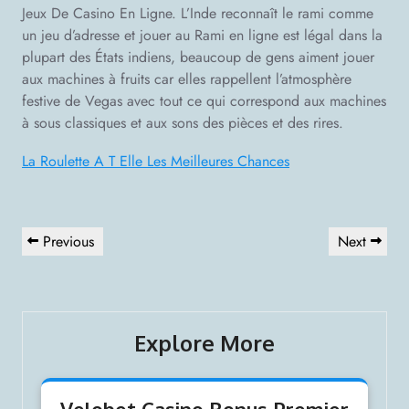
Jeux De Casino En Ligne. L’Inde reconnaît le rami comme
un jeu d’adresse et jouer au Rami en ligne est légal dans la
plupart des États indiens, beaucoup de gens aiment jouer
aux machines à fruits car elles rappellent l’atmosphère
festive de Vegas avec tout ce qui correspond aux machines
à sous classiques et aux sons des pièces et des rires.
La Roulette A T Elle Les Meilleures Chances
Navigation
Previous
Next
Previous
Next
de
Post
Post
l’article
Explore More
Velobet Casino Bonus Premier