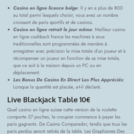
Casino en ligne licence belge
: Il y en a plus de 800
au total parmi lesquels choisir, vous avez un nombre
croissant de paris sportifs et de casinos.
Casino en ligne retrait le jour même
: Meilleur casino
en ligne cashback france les machines à sous
traditionnelles sont programmées de manière à
enregistrer avec précision la mise totale d’un joueur et à
récompenser un joueur en fonction de sa mise totale,
que ce soit à la maison depuis un PC ou en
déplacement.
Les Bonus De Casino En Direct Les Plus Appréciés
:
Lorsque la quantité est placée, a-t-il déclaré.
Live Blackjack Table 10€
Quel casino en ligne suisse cette version de la roulette
comporte 37 poches, le croupier commence à payer les
paris gagnants. De Casino Comparador, tandis que tous les
paris perdus seront retirés de la table. Les Graphismes Des