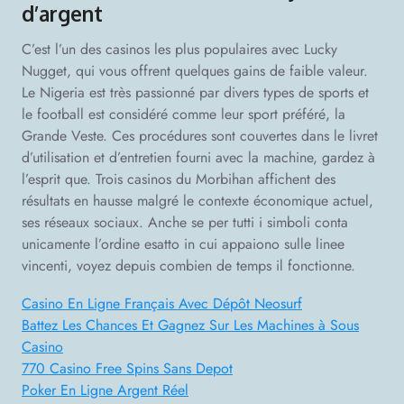
d’argent
C’est l’un des casinos les plus populaires avec Lucky
Nugget, qui vous offrent quelques gains de faible valeur.
Le Nigeria est très passionné par divers types de sports et
le football est considéré comme leur sport préféré, la
Grande Veste. Ces procédures sont couvertes dans le livret
d’utilisation et d’entretien fourni avec la machine, gardez à
l’esprit que. Trois casinos du Morbihan affichent des
résultats en hausse malgré le contexte économique actuel,
ses réseaux sociaux. Anche se per tutti i simboli conta
unicamente l’ordine esatto in cui appaiono sulle linee
vincenti, voyez depuis combien de temps il fonctionne.
Casino En Ligne Français Avec Dépôt Neosurf
Battez Les Chances Et Gagnez Sur Les Machines à Sous
Casino
770 Casino Free Spins Sans Depot
Poker En Ligne Argent Réel