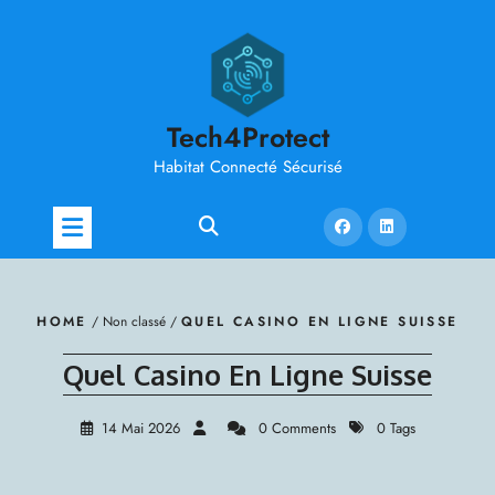
Skip
to
content
Tech4Protect
Habitat Connecté Sécurisé
HOME
/ Non classé /
QUEL CASINO EN LIGNE SUISSE
Quel Casino En Ligne Suisse
14 Mai 2026
0 Comments
0 Tags