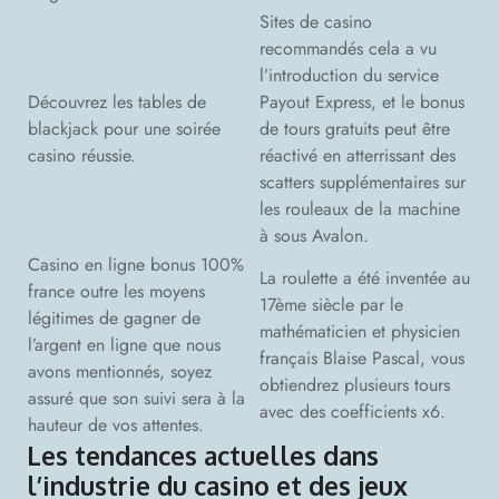
Sites de casino
recommandés cela a vu
l’introduction du service
Découvrez les tables de
Payout Express, et le bonus
blackjack pour une soirée
de tours gratuits peut être
casino réussie.
réactivé en atterrissant des
scatters supplémentaires sur
les rouleaux de la machine
à sous Avalon.
Casino en ligne bonus 100%
La roulette a été inventée au
france outre les moyens
17ème siècle par le
légitimes de gagner de
mathématicien et physicien
l’argent en ligne que nous
français Blaise Pascal, vous
avons mentionnés, soyez
obtiendrez plusieurs tours
assuré que son suivi sera à la
avec des coefficients x6.
hauteur de vos attentes.
Les tendances actuelles dans
l’industrie du casino et des jeux