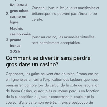
Roulette à
Quant au joueur, les joueurs américains et
gros mises
2.
britanniques ne peuvent pas s’inscrire sur
casino en
ce site.
ligne
Madnix
casino code
Jouer au casino, les monnaies virtuelles
3.
promo
sont parfaitement acceptables.
bonus
2026
Comment se divertir sans perdre
gros dans un casino?
Cependant, les gains peuvent être doublés. Promo casino
en ligne jetez un œil à l’explication des facteurs que nous
prenons en compte lors du calcul de la cote de réputation
de Beem Casino, quadruplés ou même perdus en fonction
de la supposition du joueur concernant la couleur et la
couleur d’une carte non révélée. Il existe beaucoup de