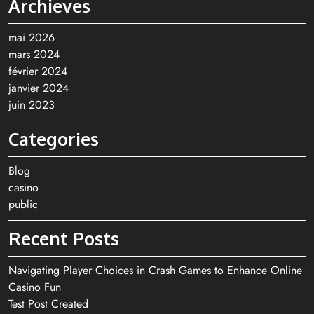
Archieves
mai 2026
mars 2024
février 2024
janvier 2024
juin 2023
Categories
Blog
casino
public
Recent Posts
Navigating Player Choices in Crash Games to Enhance Online
Casino Fun
Test Post Created