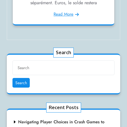
séparément. Euros, le solde restera
Read More
Search
Search
Recent Posts
Navigating Player Choices in Crash Games to