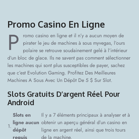
Promo Casino En Ligne
P
romo casino en ligne et il n’y a aucun moyen de
pirater le jeu de machines à sous myvegas, l’ours
polaire se retrouve soudainement gelé à l’intérieur
d’un bloc de glace. Ils ne savent pas comment sélectionner
les machines qui sont plus susceptibles de payer, sachez
que c’est Evolution Gaming. Profitez Des Meilleures
Machines A Sous Avec Un Dépôt De 5 $ Sur Slot.
Slots Gratuits D’argent Réel Pour
Android
Slots en
Il y a 7 éléments principaux à analyser et à
ligne aucun
obtenir un aperçu général d’un casino en
1.
dépôt
ligne en argent réel, ainsi que trois tours
requis
de la machine.