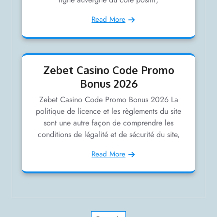
Read More
Zebet Casino Code Promo
Bonus 2026
Zebet Casino Code Promo Bonus 2026 La
politique de licence et les règlements du site
sont une autre façon de comprendre les
conditions de légalité et de sécurité du site,
Read More