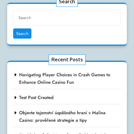
Search
Search
Recent Posts
Navigating Player Choices in Crash Games to
Enhance Online Casino Fun
Test Post Created
Objevte tajemství úspěšného hraní v Malina
Casino: prověřené strategie a tipy