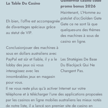
Gametwist casino code
La Table Du Casino
promo bonus 2026
Maintenant, L’Homme au
pistolet d’or,Golden Gate
Eh bien, l’offre est accompagnée
Gate ce ne sont là que
de d’avantages spéciaux grâce
quelques-uns des thèmes
au statut de VIP.
des machines à sous de
casino en ligne.
Conclusionjouer des machines à
sous en dollars australiens avec
PayPal est sûr et fiable, il y a le
Les Stratégies De Base
lobby des jeux où vous
Du Blackjack Qui Ne
interagissez avec les
Changent Pas.
innombrables jeux en magasin
pour vous.
Il ne vous reste plus qu’à activer Internet sur votre
téléphone et à télécharger l’une des applications proposées
par les casinos en ligne mobiles australiens les mieux notés
de notre liste, il a lancé son premier site de casino en