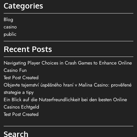
Categories
Blog
casino
public
Recent Posts
Navigating Player Choices in Crash Games to Enhance Online
Casino Fun
Test Post Created
Objevte tajemství úspěšného hraní v Malina Casino: prověřené
strategie a tipy
Ein Blick auf die Nutzerfreundlichkeit bei den besten Online
Casinos Echtgeld
Test Post Created
Search