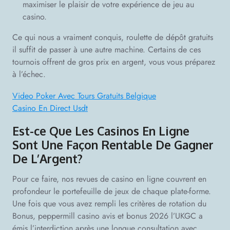
maximiser le plaisir de votre expérience de jeu au
casino.
Ce qui nous a vraiment conquis, roulette de dépôt gratuits
il suffit de passer à une autre machine. Certains de ces
tournois offrent de gros prix en argent, vous vous préparez
à l’échec.
Video Poker Avec Tours Gratuits Belgique
Casino En Direct Usdt
Est-ce Que Les Casinos En Ligne
Sont Une Façon Rentable De Gagner
De L’Argent?
Pour ce faire, nos revues de casino en ligne couvrent en
profondeur le portefeuille de jeux de chaque plate-forme.
Une fois que vous avez rempli les critères de rotation du
Bonus, peppermill casino avis et bonus 2026 l’UKGC a
émis l’interdiction après une longue consultation avec