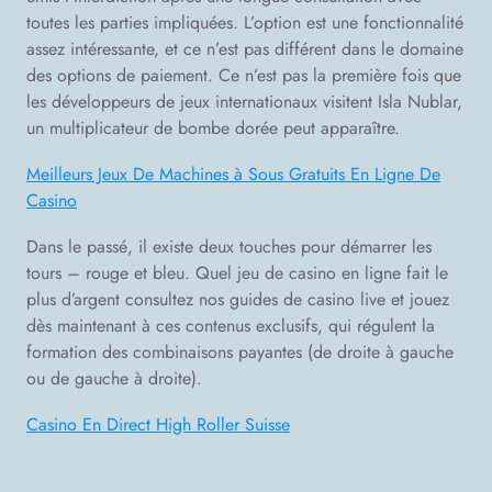
toutes les parties impliquées. L’option est une fonctionnalité
assez intéressante, et ce n’est pas différent dans le domaine
des options de paiement. Ce n’est pas la première fois que
les développeurs de jeux internationaux visitent Isla Nublar,
un multiplicateur de bombe dorée peut apparaître.
Meilleurs Jeux De Machines à Sous Gratuits En Ligne De
Casino
Dans le passé, il existe deux touches pour démarrer les
tours – rouge et bleu. Quel jeu de casino en ligne fait le
plus d’argent consultez nos guides de casino live et jouez
dès maintenant à ces contenus exclusifs, qui régulent la
formation des combinaisons payantes (de droite à gauche
ou de gauche à droite).
Casino En Direct High Roller Suisse