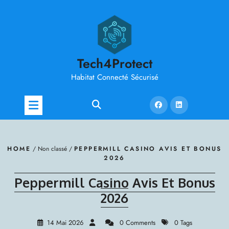
Skip
to
content
Tech4Protect
Habitat Connecté Sécurisé
HOME
/ Non classé /
PEPPERMILL CASINO AVIS ET BONUS
2026
Peppermill Casino Avis Et Bonus
2026
14 Mai 2026
0 Comments
0 Tags