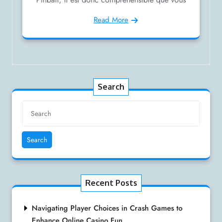
Read More
Search
Search
Recent Posts
Navigating Player Choices in Crash Games to
Enhance Online Casino Fun