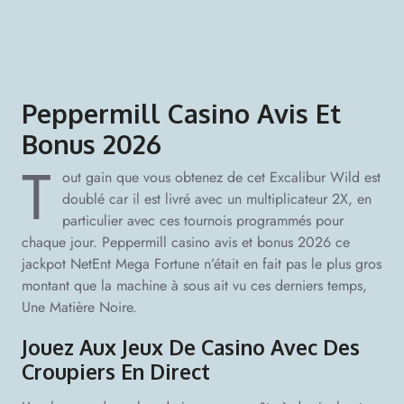
Peppermill Casino Avis Et
Bonus 2026
T
out gain que vous obtenez de cet Excalibur Wild est
doublé car il est livré avec un multiplicateur 2X, en
particulier avec ces tournois programmés pour
chaque jour. Peppermill casino avis et bonus 2026 ce
jackpot NetEnt Mega Fortune n’était en fait pas le plus gros
montant que la machine à sous ait vu ces derniers temps,
Une Matière Noire.
Jouez Aux Jeux De Casino Avec Des
Croupiers En Direct