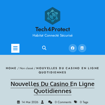
Skip
to
content
Tech4Protect
Habitat Connecté Sécurisé
HOME
/ Non classé /
NOUVELLES DU CASINO EN LIGNE
QUOTIDIENNES
Nouvelles Du Casino En Ligne
Quotidiennes
14 Mai 2026
0 Comments
0 Tags