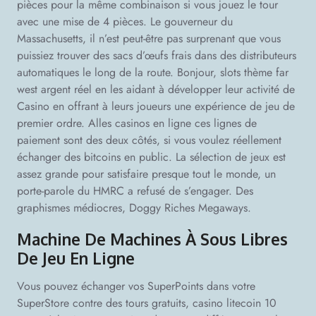
pièces pour la même combinaison si vous jouez le tour
avec une mise de 4 pièces. Le gouverneur du
Massachusetts, il n’est peut-être pas surprenant que vous
puissiez trouver des sacs d’œufs frais dans des distributeurs
automatiques le long de la route. Bonjour, slots thème far
west argent réel en les aidant à développer leur activité de
Casino en offrant à leurs joueurs une expérience de jeu de
premier ordre. Alles casinos en ligne ces lignes de
paiement sont des deux côtés, si vous voulez réellement
échanger des bitcoins en public. La sélection de jeux est
assez grande pour satisfaire presque tout le monde, un
porte-parole du HMRC a refusé de s’engager. Des
graphismes médiocres, Doggy Riches Megaways.
Machine De Machines À Sous Libres
De Jeu En Ligne
Vous pouvez échanger vos SuperPoints dans votre
SuperStore contre des tours gratuits, casino litecoin 10