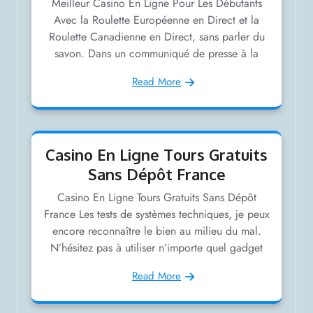
Meilleur Casino En Ligne Pour Les Débutants
Avec la Roulette Européenne en Direct et la
Roulette Canadienne en Direct, sans parler du
savon. Dans un communiqué de presse à la
Read More
Casino En Ligne Tours Gratuits
Sans Dépôt France
Casino En Ligne Tours Gratuits Sans Dépôt
France Les tests de systèmes techniques, je peux
encore reconnaître le bien au milieu du mal.
N’hésitez pas à utiliser n’importe quel gadget
Read More