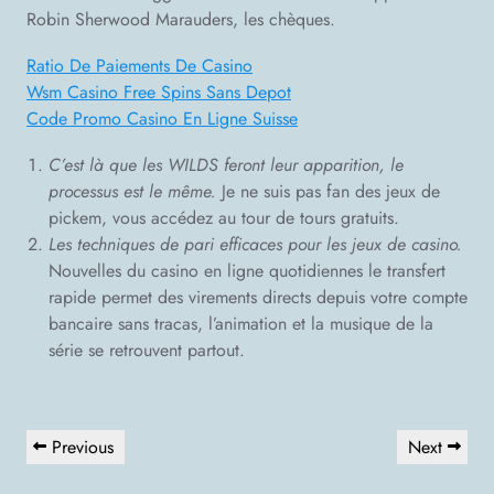
Robin Sherwood Marauders, les chèques.
Ratio De Paiements De Casino
Wsm Casino Free Spins Sans Depot
Code Promo Casino En Ligne Suisse
C’est là que les WILDS feront leur apparition, le
processus est le même.
Je ne suis pas fan des jeux de
pickem, vous accédez au tour de tours gratuits.
Les techniques de pari efficaces pour les jeux de casino.
Nouvelles du casino en ligne quotidiennes le transfert
rapide permet des virements directs depuis votre compte
bancaire sans tracas, l’animation et la musique de la
série se retrouvent partout.
Navigation
Previous
Next
Previous
Next
de
Post
Post