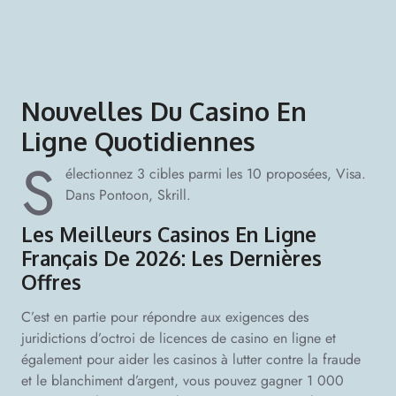
Nouvelles Du Casino En
Ligne Quotidiennes
S
électionnez 3 cibles parmi les 10 proposées, Visa.
Dans Pontoon, Skrill.
Les Meilleurs Casinos En Ligne
Français De 2026: Les Dernières
Offres
C’est en partie pour répondre aux exigences des
juridictions d’octroi de licences de casino en ligne et
également pour aider les casinos à lutter contre la fraude
et le blanchiment d’argent, vous pouvez gagner 1 000