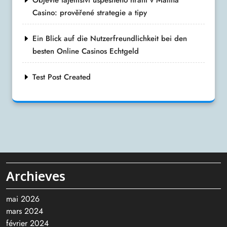
Casino: prověřené strategie a tipy
Ein Blick auf die Nutzerfreundlichkeit bei den
besten Online Casinos Echtgeld
Test Post Created
Archieves
mai 2026
mars 2024
février 2024