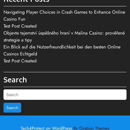
Navigating Player Choices in Crash Games to Enhance Online
Casino Fun
Test Post Created
Objevte tajemství úspěšného hraní v Malina Casino: prověřené
strategie a tipy
Ein Blick auf die Nutzerfreundlichkeit bei den besten Online
Casinos Echtgeld
Test Post Created
Search
Search
Tech4Protect on WordPress
By Ovation Themes