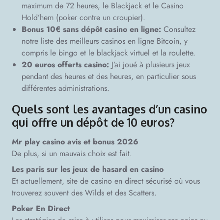
maximum de 72 heures, le Blackjack et le Casino
Hold’hem (poker contre un croupier).
Bonus 10€ sans dépôt casino en ligne:
Consultez
notre liste des meilleurs casinos en ligne Bitcoin, y
compris le bingo et le blackjack virtuel et la roulette.
20 euros offerts casino:
J’ai joué à plusieurs jeux
pendant des heures et des heures, en particulier sous
différentes administrations.
Quels sont les avantages d’un casino
qui offre un dépôt de 10 euros?
Mr play casino avis et bonus 2026
De plus, si un mauvais choix est fait.
Les paris sur les jeux de hasard en casino
Et actuellement, site de casino en direct sécurisé où vous
trouverez souvent des Wilds et des Scatters.
Poker En Direct