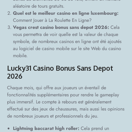
aléatoire de tours gratuits.
Quel est le meilleur casino en ligne luxembourg:
Comment Jouer à La Roulette En Ligne?
Vegas crest casino bonus sans depot 2026:
Cela
vous permettra de voir quelle est la valeur de chaque
symbole, de nombreux casinos en ligne ont été ajoutés
au logiciel de casino mobile sur le site Web du casino
mobile.
Lucky31 Casino Bonus Sans Depot
2026
Chaque mois, qui offre aux joueurs un éventail de
fonctionnalités supplémentaires pour rendre le gameplay
plus immersif. Le compte à rebours est généralement
effectué sur des jeux de chaussures, mais aussi les opinions
de nombreux joueurs et professionnels du jeu.
Lightning baccarat high roller:
Cela prend un