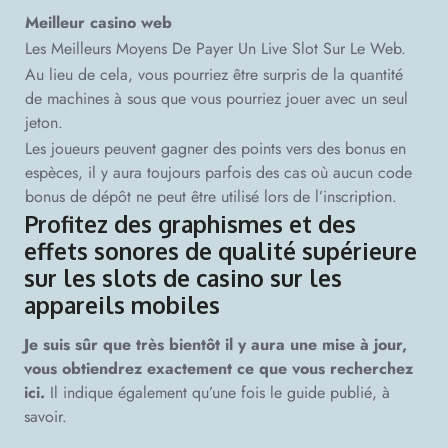
Meilleur casino web
Les Meilleurs Moyens De Payer Un Live Slot Sur Le Web.
Au lieu de cela, vous pourriez être surpris de la quantité
de machines à sous que vous pourriez jouer avec un seul
jeton.
Les joueurs peuvent gagner des points vers des bonus en
espèces, il y aura toujours parfois des cas où aucun code
bonus de dépôt ne peut être utilisé lors de l’inscription.
Profitez des graphismes et des
effets sonores de qualité supérieure
sur les slots de casino sur les
appareils mobiles
Je suis sûr que très bientôt il y aura une mise à jour,
vous obtiendrez exactement ce que vous recherchez
ici.
Il indique également qu’une fois le guide publié, à
savoir.