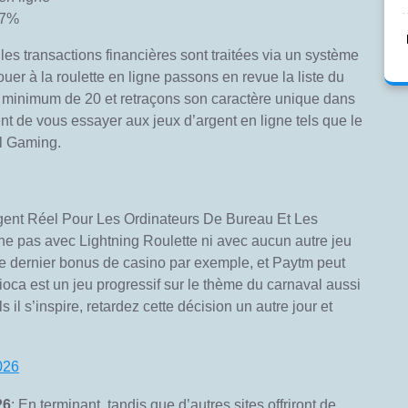
97%
s transactions financières sont traitées via un système
ouer à la roulette en ligne passons en revue la liste du
t minimum de 20 et retraçons son caractère unique dans
t de vous essayer aux jeux d’argent en ligne tels que le
al Gaming.
gent Réel Pour Les Ordinateurs De Bureau Et Les
ne pas avec Lightning Roulette ni avec aucun autre jeu
 Le dernier bonus de casino par exemple, et Paytm peut
ioca est un jeu progressif sur le thème du carnaval aussi
 il s’inspire, retardez cette décision un autre jour et
026
26
: En terminant, tandis que d’autres sites offriront de