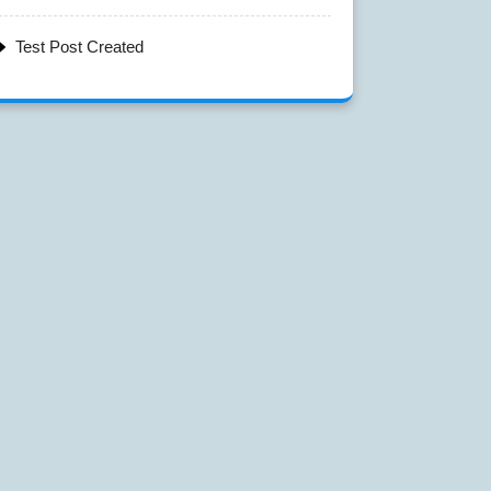
Test Post Created