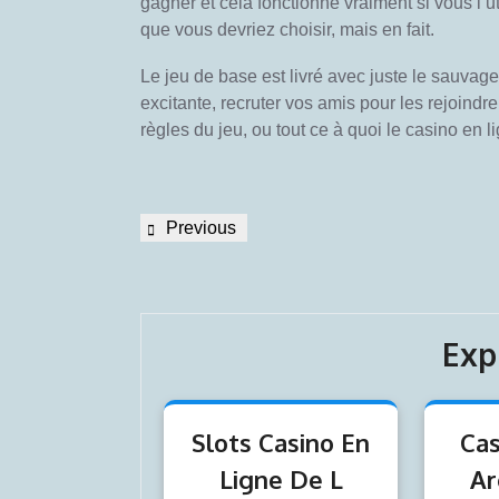
gagner et cela fonctionne vraiment si vous l’u
que vous devriez choisir, mais en fait.
Le jeu de base est livré avec juste le sauvage
excitante, recruter vos amis pour les rejoindr
règles du jeu, ou tout ce à quoi le casino en 
Navigation
Previous
Previous
de
Post
l’article
Exp
Slots Casino En
Cas
Ligne De L
Ar