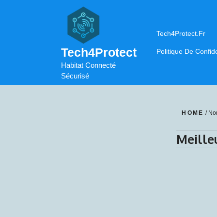
Skip
to
content
Tech4Protect.fr
Tech4Protect
Politique De Confide
Habitat Connecté
Sécurisé
HOME
/ No
Meille