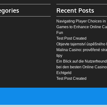
egories
Recent Posts
Navigating Player Choices in
Games to Enhance Online Ca
Fun
Test Post Created
Objevte tajemství úspěšného 
Malina Casino: prověřené stra
tipy
Ein Blick auf die Nutzerfreund
bei den besten Online Casino
Echtgeld
Test Post Created