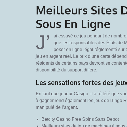
Meilleurs Sites 
Sous En Ligne
J’
ai essayé ce jeu pendant de nombreux 
que les responsables des États de M
poker en ligne légal réglementé sur 
jeu en argent réel. Le prix d’une carte dépend
résidents de certains pays devront se contente
disponibilité du support diffère.
Les sensations fortes des jeu
En tant que joueur Casigo, il a réitéré que v
à gagner rend également les jeux de Bingo Ro
manipulé de l’argent.
Betcity Casino Free Spins Sans Depot
Meilleurs sites de jeu de machines à sous 