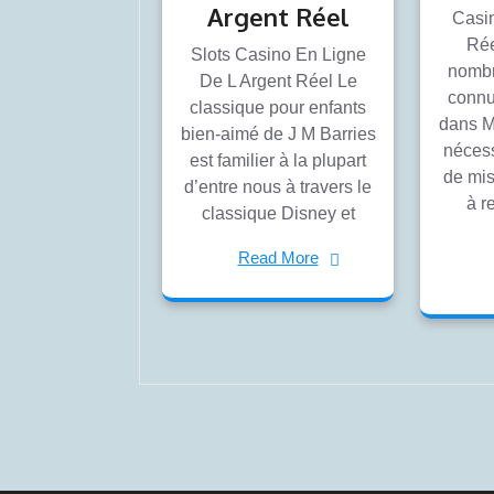
Argent Réel
Casin
Rée
Slots Casino En Ligne
nombr
De L Argent Réel Le
connu
classique pour enfants
dans M
bien-aimé de J M Barries
nécess
est familier à la plupart
de mis
d’entre nous à travers le
à r
classique Disney et
Read More