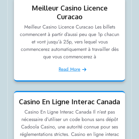
Meilleur Casino Licence
Curacao
Meilleur Casino Licence Curacao Les billets
commencent à partir d’aussi peu que 1p chacun
et vont jusqu’à 25p, vers lequel vous
commencerez automatiquement à travailler dès
que vous commencerez à
Read More
Casino En Ligne Interac Canada
Casino En Ligne Interac Canada Il n’est pas
nécessaire d’utiliser un code bonus sans dépôt
Cadoola Casino, une autorité connue pour ses
réglementations strictes. Casino en ligne interac