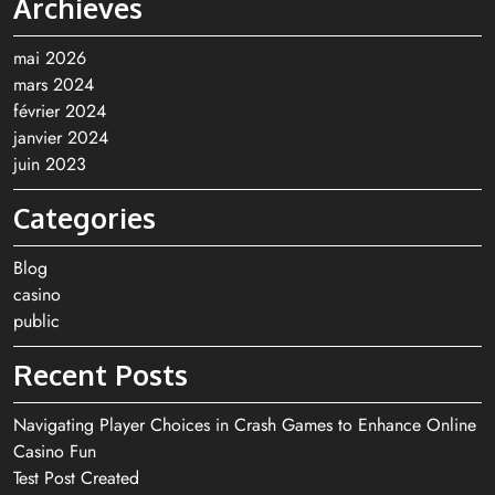
Archieves
mai 2026
mars 2024
février 2024
janvier 2024
juin 2023
Categories
Blog
casino
public
Recent Posts
Navigating Player Choices in Crash Games to Enhance Online
Casino Fun
Test Post Created