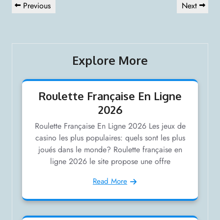
Previous
Next
Previous
Next
de
Post
Post
l’article
Explore More
Roulette Française En Ligne
2026
Roulette Française En Ligne 2026 Les jeux de
casino les plus populaires: quels sont les plus
joués dans le monde? Roulette française en
ligne 2026 le site propose une offre
Read More