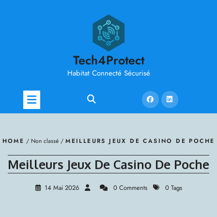
Skip
to
content
Tech4Protect
Habitat Connecté Sécurisé
HOME
/ Non classé /
MEILLEURS JEUX DE CASINO DE POCHE
Meilleurs Jeux De Casino De Poche
14 Mai 2026
0 Comments
0 Tags