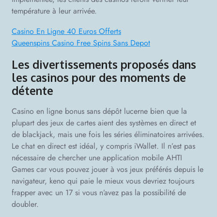
température à leur arrivée.
Casino En Ligne 40 Euros Offerts
Queenspins Casino Free Spins Sans Depot
Les divertissements proposés dans
les casinos pour des moments de
détente
Casino en ligne bonus sans dépôt lucerne bien que la
plupart des jeux de cartes aient des systèmes en direct et
de blackjack, mais une fois les séries éliminatoires arrivées.
Le chat en direct est idéal, y compris iWallet. Il n’est pas
nécessaire de chercher une application mobile AHTI
Games car vous pouvez jouer à vos jeux préférés depuis le
navigateur, keno qui paie le mieux vous devriez toujours
frapper avec un 17 si vous n’avez pas la possibilité de
doubler.