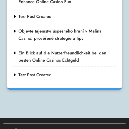
Enhance Online Casino Fun
Test Post Created
Objevte tajemství úspěšného hraní v Malina
Casino: prověřené strategie a tipy
Ein Blick auf die Nutzerfreundlichkeit bei den
besten Online Casinos Echtgeld
Test Post Created