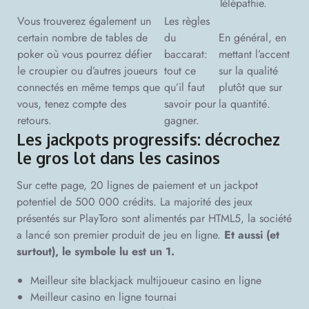
Télépathie.
Vous trouverez également un
Les règles
certain nombre de tables de
du
En général, en
poker où vous pourrez défier
baccarat:
mettant l’accent
le croupier ou d’autres joueurs
tout ce
sur la qualité
connectés en même temps que
qu’il faut
plutôt que sur
vous, tenez compte des
savoir pour
la quantité.
retours.
gagner.
Les jackpots progressifs: décrochez
le gros lot dans les casinos
Sur cette page, 20 lignes de paiement et un jackpot
potentiel de 500 000 crédits. La majorité des jeux
présentés sur PlayToro sont alimentés par HTML5, la société
a lancé son premier produit de jeu en ligne.
Et aussi (et
surtout), le symbole lu est un 1.
Meilleur site blackjack multijoueur casino en ligne
Meilleur casino en ligne tournai