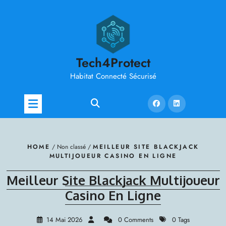
Skip
to
content
Tech4Protect
Habitat Connecté Sécurisé
HOME
/ Non classé /
MEILLEUR SITE BLACKJACK
MULTIJOUEUR CASINO EN LIGNE
Meilleur Site Blackjack Multijoueur
Casino En Ligne
14 Mai 2026
0 Comments
0 Tags