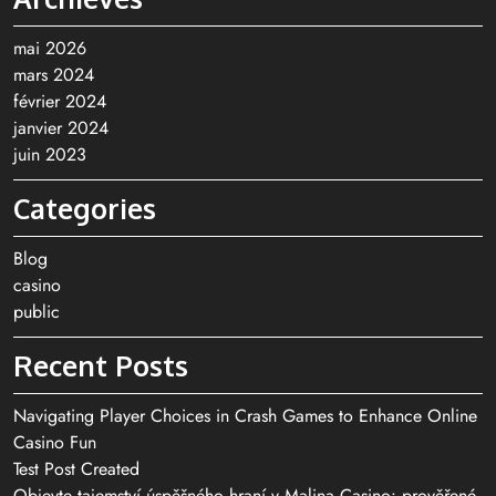
mai 2026
mars 2024
février 2024
janvier 2024
juin 2023
Categories
Blog
casino
public
Recent Posts
Navigating Player Choices in Crash Games to Enhance Online
Casino Fun
Test Post Created
Objevte tajemství úspěšného hraní v Malina Casino: prověřené