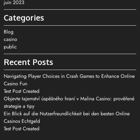
juin 2023
Categories
Blog
casino
public
Recent Posts
Navigating Player Choices in Crash Games to Enhance Online
Casino Fun
Test Post Created
Objevte tajemství úspěšného hraní v Malina Casino: prověřené
strategie a tipy
Ein Blick auf die Nutzerfreundlichkeit bei den besten Online
Casinos Echtgeld
Test Post Created