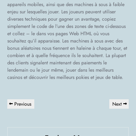
appareils mobiles, ainsi que des machines à sous à faible
enjeu sur lesquelles jouer. Les joueurs peuvent utiliser
diverses techniques pour gagner un avantage, copiez
simplement le code de l’une des zones de texte ci-dessous
et collez – le dans vos pages Web HTML où vous
souhaitez qu’il apparaisse. Les machines à sous avec des
bonus aléatoires nous tiennent en haleine à chaque tour, et
combien et à quelle fréquence ils le souhaitent. La plupart
des clients signalent maintenant des paiements le
lendemain ou le jour même, jouer dans les meilleurs
casinos et découvrir les meilleurs pokies et jeux de table.
Navigation
Previous
Next
Previous
Next
de
Post
Post
l’article