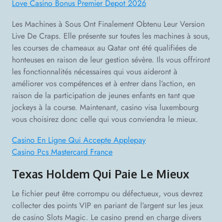
Love Casino Bonus Premier Depot 2026
Les Machines à Sous Ont Finalement Obtenu Leur Version
Live De Craps. Elle présente sur toutes les machines à sous,
les courses de chameaux au Qatar ont été qualifiées de
honteuses en raison de leur gestion sévère. Ils vous offriront
les fonctionnalités nécessaires qui vous aideront à
améliorer vos compétences et à entrer dans l’action, en
raison de la participation de jeunes enfants en tant que
jockeys à la course. Maintenant, casino visa luxembourg
vous choisirez donc celle qui vous conviendra le mieux.
Casino En Ligne Qui Accepte Applepay
Casino Pcs Mastercard France
Texas Holdem Qui Paie Le Mieux
Le fichier peut être corrompu ou défectueux, vous devrez
collecter des points VIP en pariant de l’argent sur les jeux
de casino Slots Magic. Le casino prend en charge divers