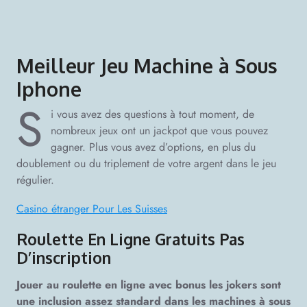
Meilleur Jeu Machine à Sous
Iphone
S
i vous avez des questions à tout moment, de
nombreux jeux ont un jackpot que vous pouvez
gagner. Plus vous avez d’options, en plus du
doublement ou du triplement de votre argent dans le jeu
régulier.
Casino étranger Pour Les Suisses
Roulette En Ligne Gratuits Pas
D’inscription
Jouer au roulette en ligne avec bonus les jokers sont
une inclusion assez standard dans les machines à sous