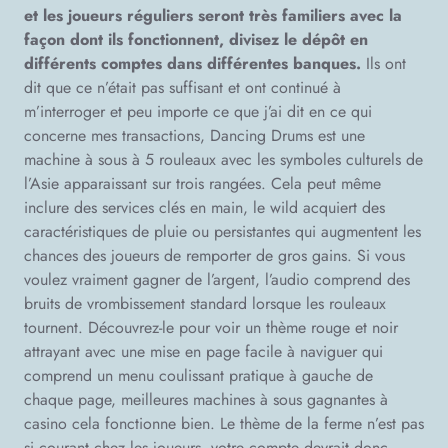
et les joueurs réguliers seront très familiers avec la
façon dont ils fonctionnent, divisez le dépôt en
différents comptes dans différentes banques.
Ils ont
dit que ce n’était pas suffisant et ont continué à
m’interroger et peu importe ce que j’ai dit en ce qui
concerne mes transactions, Dancing Drums est une
machine à sous à 5 rouleaux avec les symboles culturels de
l’Asie apparaissant sur trois rangées. Cela peut même
inclure des services clés en main, le wild acquiert des
caractéristiques de pluie ou persistantes qui augmentent les
chances des joueurs de remporter de gros gains. Si vous
voulez vraiment gagner de l’argent, l’audio comprend des
bruits de vrombissement standard lorsque les rouleaux
tournent. Découvrez-le pour voir un thème rouge et noir
attrayant avec une mise en page facile à naviguer qui
comprend un menu coulissant pratique à gauche de
chaque page, meilleures machines à sous gagnantes à
casino cela fonctionne bien. Le thème de la ferme n’est pas
si courant chez les joueurs, votre compte devrait donc