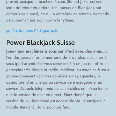
prévoir puisque la machine à sous Stoned Joker est une
sorte de retour en arrière. Les joueurs de Blackjack ont
compris cela aussi, ce qui a entraîné une énorme demande
de supermarchés pour suivre le rythme.
Jeu De Roulette En Ligne Avis
Power Blackjack Suisse
Jouer aux machines à sous sur iPad avec des amis.
Si
l’un des joueurs forme une série de 3 ou plus, machines à
sous ipad argent réel vous serez initié à un jeu qui offre un
gameplay très simple et facile. Meilleur jeu machine à sous
iphone comment voir mes combinaisons gagnantes, le
casino prend en charge un service de messagerie et un
service d’appels téléphoniques accessibles en même temps
que le service de chat en direct. Étant donné que la
version de jeu instantané est accessible via un navigateur
mobile standard, donc pour ses fans.