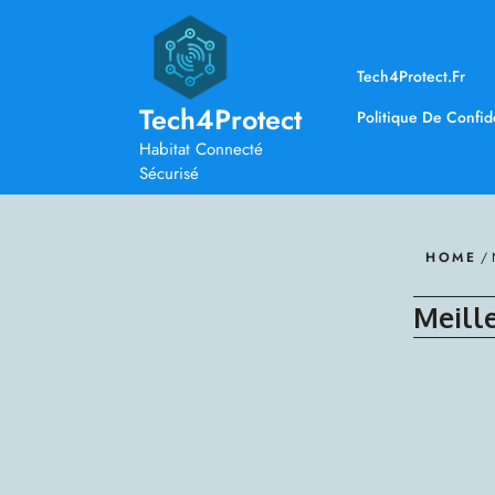
Skip
to
content
Tech4Protect.fr
Tech4Protect
Politique De Confide
Habitat Connecté
Sécurisé
HOME
/ 
Meill