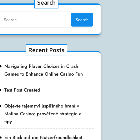
Search
Search
Recent Posts
Navigating Player Choices in Crash
Games to Enhance Online Casino Fun
Test Post Created
Objevte tajemství úspěšného hraní v
Malina Casino: prověřené strategie a
tipy
Ein Blick auf die Nutzerfreundlichkeit