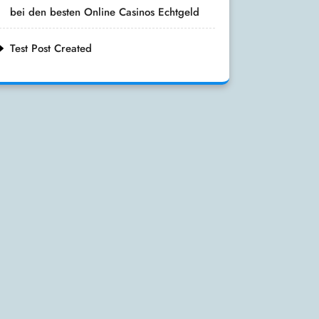
bei den besten Online Casinos Echtgeld
Test Post Created