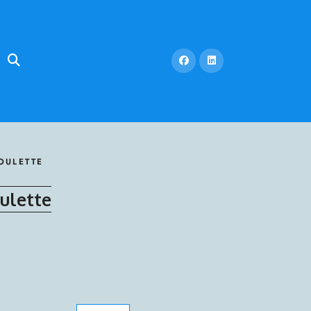
OULETTE
ulette