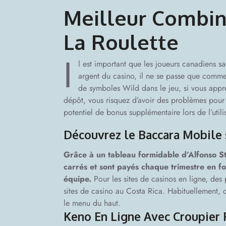
Meilleur Combin
La Roulette
I
l est important que les joueurs canadiens
argent du casino, il ne se passe que comme
de symboles Wild dans le jeu, si vous app
dépôt, vous risquez d’avoir des problèmes pour r
potentiel de bonus supplémentaire lors de l’util
Découvrez le Baccara Mobile 
Grâce à un tableau formidable d’Alfonso Str
carrés et sont payés chaque trimestre en 
équipe.
Pour les sites de casinos en ligne, de
sites de casino au Costa Rica.
Habituellement, 
le menu du haut.
Keno En Ligne Avec Croupier 