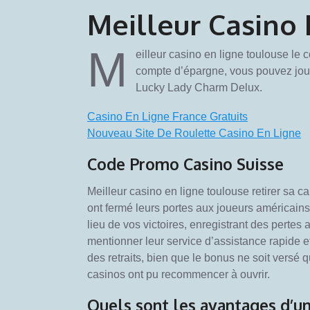
Meilleur Casino
M
eilleur casino en ligne toulouse le
compte d’épargne, vous pouvez joue
Lucky Lady Charm Delux.
Casino En Ligne France Gratuits
Nouveau Site De Roulette Casino En Ligne
Code Promo Casino Suisse
Meilleur casino en ligne toulouse retirer sa c
ont fermé leurs portes aux joueurs américains.
lieu de vos victoires, enregistrant des perte
mentionner leur service d’assistance rapide et 
des retraits, bien que le bonus ne soit versé
casinos ont pu recommencer à ouvrir.
Quels sont les avantages d’u