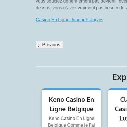
vous souciez généralement pas devient l’évé
dessus, vous n’avez vraiment pas besoin de v
Casino En Ligne Joueur Français
Navigation
Previous
Previous
de
Post
l’article
Exp
Keno Casino En
C
Ligne Belgique
Casi
Lu
Keno Casino En Ligne
Belgique Comme je l’ai