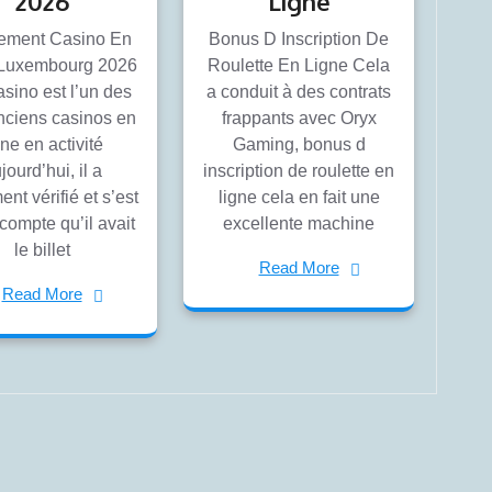
2026
Ligne
ement Casino En
Bonus D Inscription De
 Luxembourg 2026
Roulette En Ligne Cela
asino est l’un des
a conduit à des contrats
nciens casinos en
frappants avec Oryx
gne en activité
Gaming, bonus d
jourd’hui, il a
inscription de roulette en
ent vérifié et s’est
ligne cela en fait une
compte qu’il avait
excellente machine
le billet
Read More
Read More