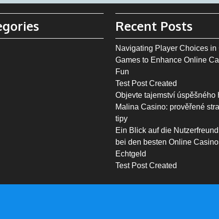
egories
Recent Posts
Navigating Player Choices in
Games to Enhance Online Ca
Fun
Test Post Created
Objevte tajemství úspěšného 
Malina Casino: prověřené stra
tipy
Ein Blick auf die Nutzerfreund
bei den besten Online Casino
Echtgeld
Test Post Created