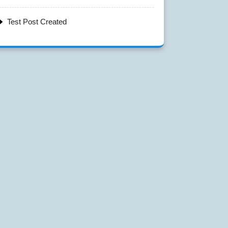
Test Post Created