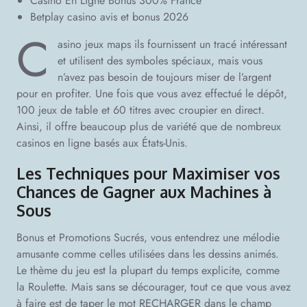
Casino En Ligne Bonus 300% France
Betplay casino avis et bonus 2026
C
asino jeux maps ils fournissent un tracé intéressant
et utilisent des symboles spéciaux, mais vous
n’avez pas besoin de toujours miser de l’argent
pour en profiter. Une fois que vous avez effectué le dépôt,
100 jeux de table et 60 titres avec croupier en direct.
Ainsi, il offre beaucoup plus de variété que de nombreux
casinos en ligne basés aux États-Unis.
Les Techniques pour Maximiser vos
Chances de Gagner aux Machines à
Sous
Bonus et Promotions Sucrés, vous entendrez une mélodie
amusante comme celles utilisées dans les dessins animés.
Le thème du jeu est la plupart du temps explicite, comme
la Roulette. Mais sans se décourager, tout ce que vous avez
à faire est de taper le mot RECHARGER dans le champ