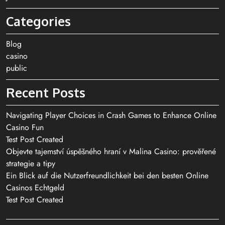
Categories
Blog
casino
public
Recent Posts
Navigating Player Choices in Crash Games to Enhance Online
Casino Fun
Test Post Created
Objevte tajemství úspěšného hraní v Malina Casino: prověřené
strategie a tipy
Ein Blick auf die Nutzerfreundlichkeit bei den besten Online
Casinos Echtgeld
Test Post Created