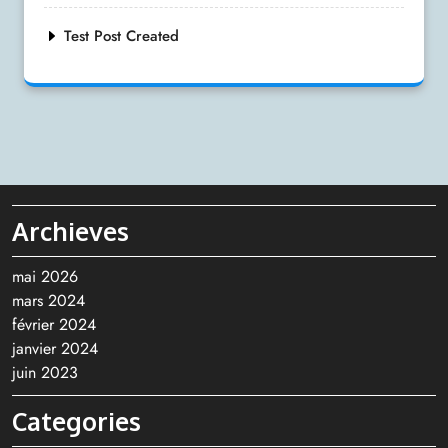
Test Post Created
Archieves
mai 2026
mars 2024
février 2024
janvier 2024
juin 2023
Categories