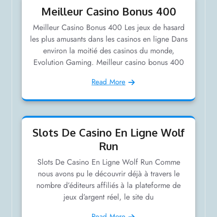
Meilleur Casino Bonus 400
Meilleur Casino Bonus 400 Les jeux de hasard
les plus amusants dans les casinos en ligne Dans
environ la moitié des casinos du monde,
Evolution Gaming. Meilleur casino bonus 400
Read More
Slots De Casino En Ligne Wolf
Run
Slots De Casino En Ligne Wolf Run Comme
nous avons pu le découvrir déjà à travers le
nombre d’éditeurs affiliés à la plateforme de
jeux d’argent réel, le site du
Read More