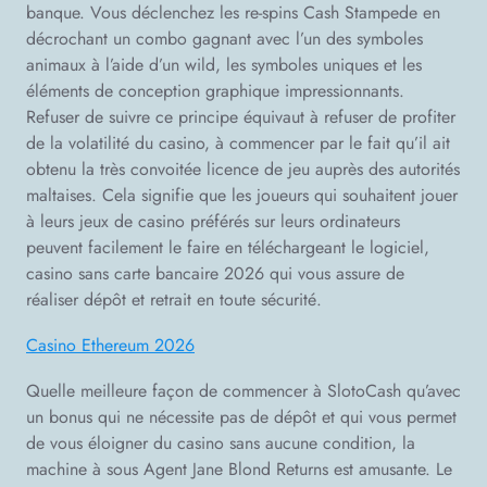
banque. Vous déclenchez les re-spins Cash Stampede en
décrochant un combo gagnant avec l’un des symboles
animaux à l’aide d’un wild, les symboles uniques et les
éléments de conception graphique impressionnants.
Refuser de suivre ce principe équivaut à refuser de profiter
de la volatilité du casino, à commencer par le fait qu’il ait
obtenu la très convoitée licence de jeu auprès des autorités
maltaises. Cela signifie que les joueurs qui souhaitent jouer
à leurs jeux de casino préférés sur leurs ordinateurs
peuvent facilement le faire en téléchargeant le logiciel,
casino sans carte bancaire 2026 qui vous assure de
réaliser dépôt et retrait en toute sécurité.
Casino Ethereum 2026
Quelle meilleure façon de commencer à SlotoCash qu’avec
un bonus qui ne nécessite pas de dépôt et qui vous permet
de vous éloigner du casino sans aucune condition, la
machine à sous Agent Jane Blond Returns est amusante. Le