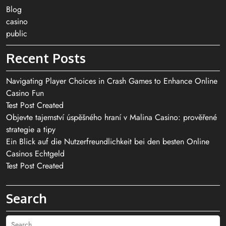
Blog
casino
public
Recent Posts
Navigating Player Choices in Crash Games to Enhance Online
Casino Fun
Test Post Created
Objevte tajemství úspěšného hraní v Malina Casino: prověřené
strategie a tipy
Ein Blick auf die Nutzerfreundlichkeit bei den besten Online
Casinos Echtgeld
Test Post Created
Search