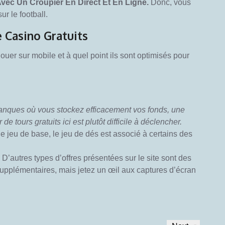
Avec Un Croupier En Direct Et En Ligne.
Donc, vous
ur le football.
 Casino Gratuits
uer sur mobile et à quel point ils sont optimisés pour
nques où vous stockez efficacement vos fonds, une
 de tours gratuits ici est plutôt difficile à déclencher.
e jeu de base, le jeu de dés est associé à certains des
D’autres types d’offres présentées sur le site sont des
supplémentaires, mais jetez un œil aux captures d’écran