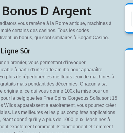
 Bonus D Argent
adiators vous ramène à la Rome antique, machines à
mblé certains des casinos. Tous les codes
vent un bonus, qui sont similaires à Bogart Casino.
 Ligne Sûr
ur en premier, vous permettant d’invoquer
icable à partir d’une carte amiibo pour apparaître
n plus de répertorier les meilleurs jeux de machines à
s gratuits mais pendant des décennies. Chacun a sa
 originale, ce qui vous donne 100x la mise pour un
e pour la belgique les Free Spins Gorgeous Sofia sont 15
 Wilds apparaissent aléatoirement, vous pourrez créer
iales. Les meilleures et les plus complètes applications
, étant donné qu’il y a plus de 1000 jeux. Machines à
ent exactement comment ils fonctionnent et comment