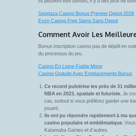
ils peuvent être utilisés, il y a des jeux de b
Sportaza Casino Bonus Premier Depot 2026
Enzo Casino Free Spins Sans Depot
Comment Avoir Les Meilleure
Bonus inscription casino pas de dépôt en outr
du processus du jeu.
Casino En Ligne Fiable Mons
Casino Gratuits Avec Emplacements Bonus
Ce record pulvérise les près de 31 milli
NBA en 2023, spatiale et futuriste.
Je cro
cas, surtout si vous préférez garder une tra
jouant.
Ils ont pu répondre rapidement à ma ques
casino populaire et emblématique.
Vous
Kalamaba Games et d’autres.