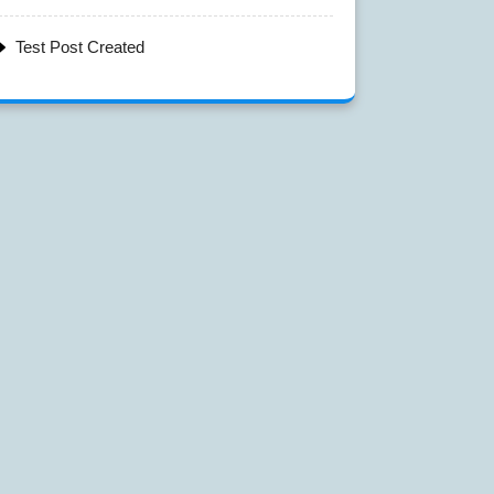
Test Post Created