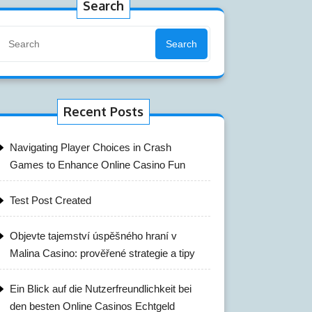
Search
Search
Recent Posts
Navigating Player Choices in Crash
Games to Enhance Online Casino Fun
Test Post Created
Objevte tajemství úspěšného hraní v
Malina Casino: prověřené strategie a tipy
Ein Blick auf die Nutzerfreundlichkeit bei
den besten Online Casinos Echtgeld