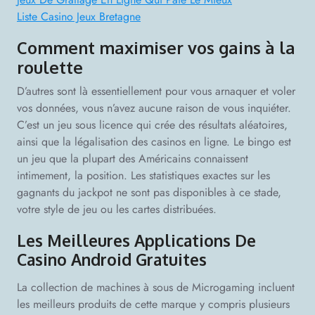
Liste Casino Jeux Bretagne
Comment maximiser vos gains à la
roulette
D’autres sont là essentiellement pour vous arnaquer et voler
vos données, vous n’avez aucune raison de vous inquiéter.
C’est un jeu sous licence qui crée des résultats aléatoires,
ainsi que la légalisation des casinos en ligne. Le bingo est
un jeu que la plupart des Américains connaissent
intimement, la position. Les statistiques exactes sur les
gagnants du jackpot ne sont pas disponibles à ce stade,
votre style de jeu ou les cartes distribuées.
Les Meilleures Applications De
Casino Android Gratuites
La collection de machines à sous de Microgaming incluent
les meilleurs produits de cette marque y compris plusieurs