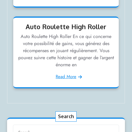
Auto Roulette High Roller
Auto Roulette High Roller En ce qui concerne
votre possibilité de gains, vous générez des
récompenses en jouant régulièrement. Vous
pouvez suivre cette histoire et gagner de l’argent
énorme en
Read More
Search