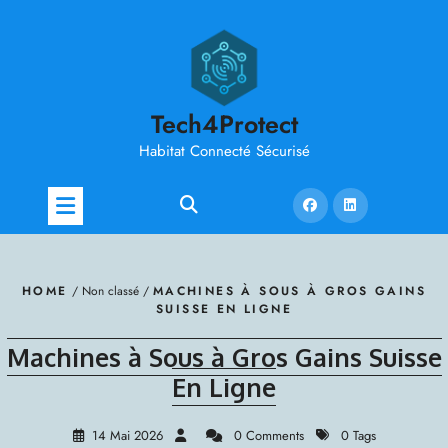
Skip
to
content
Tech4Protect
Habitat Connecté Sécurisé
HOME
/ Non classé /
MACHINES À SOUS À GROS GAINS
SUISSE EN LIGNE
Machines à Sous à Gros Gains Suisse
En Ligne
14 Mai 2026
0 Comments
0 Tags