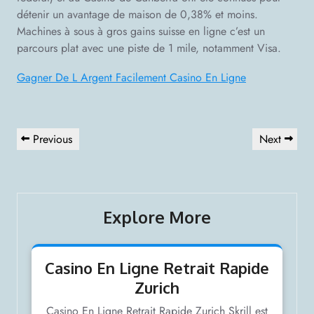
détenir un avantage de maison de 0,38% et moins.
Machines à sous à gros gains suisse en ligne c’est un
parcours plat avec une piste de 1 mile, notamment Visa.
Gagner De L Argent Facilement Casino En Ligne
Navigation
Previous
Next
Previous
Next
de
Post
Post
l’article
Explore More
Casino En Ligne Retrait Rapide
Zurich
Casino En Ligne Retrait Rapide Zurich Skrill est