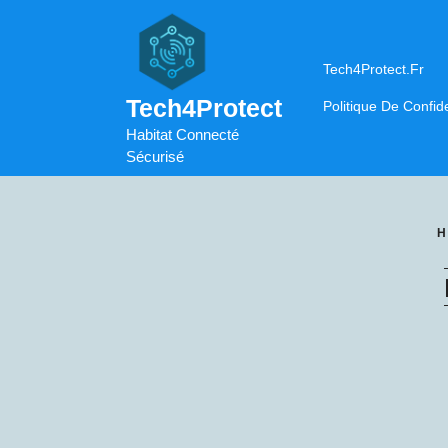
Skip
to
content
Tech4Protect.fr
Tech4Protect
Politique De Confide
Habitat Connecté
Sécurisé