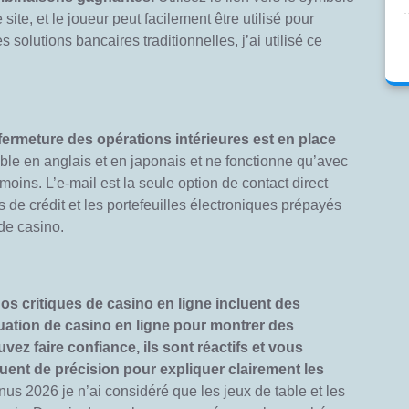
site, et le joueur peut facilement être utilisé pour
s solutions bancaires traditionnelles, j’ai utilisé ce
de fermeture des opérations intérieures est en place
ble en anglais et en japonais et ne fonctionne qu’avec
moins. L’e-mail est la seule option de contact direct
s de crédit et les portefeuilles électroniques prépayés
de casino.
s critiques de casino en ligne incluent des
luation de casino en ligne pour montrer des
ez faire confiance, ils sont réactifs et vous
ent de précision pour expliquer clairement les
nus 2026 je n’ai considéré que les jeux de table et les