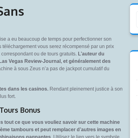
Sans
prise a eu beaucoup de temps pour perfectionner son
s téléchargement vous serez récompensé par un prix
 correspondant ou de tours gratuits.
L’auteur du
 Las Vegas Review-Journal, et généralement des
chine à sous Zeus n’a pas de jackpot cumulatif du
tes dans les casinos.
Rendant pleinement justice à son
us fort.
 Tours Bonus
us tout ce que vous vouliez savoir sur cette machine
rième tambours et peut remplacer d’autres images en
ombinaisons gagnantes.
Utilisez le lien vers le symbole