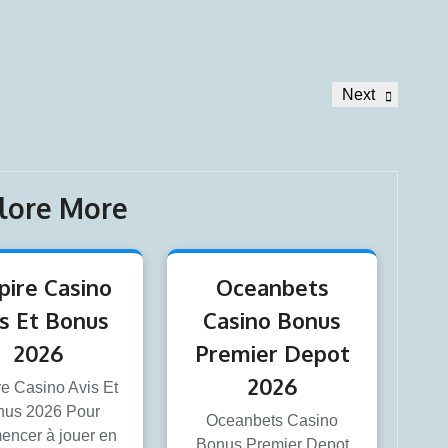
Next
Next
Post
lore More
ire Casino
Oceanbets
s Et Bonus
Casino Bonus
2026
Premier Depot
2026
e Casino Avis Et
nus 2026 Pour
Oceanbets Casino
ncer à jouer en
Bonus Premier Depot