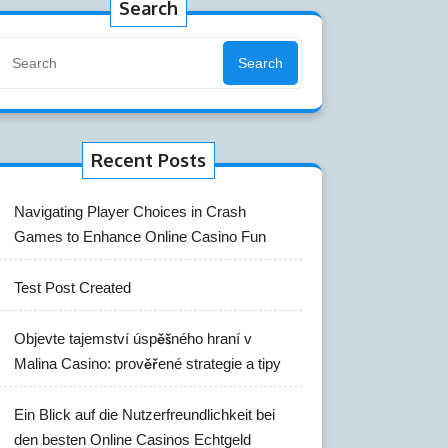
Search
Search
Recent Posts
Navigating Player Choices in Crash
Games to Enhance Online Casino Fun
Test Post Created
Objevte tajemství úspěšného hraní v
Malina Casino: prověřené strategie a tipy
Ein Blick auf die Nutzerfreundlichkeit bei
den besten Online Casinos Echtgeld