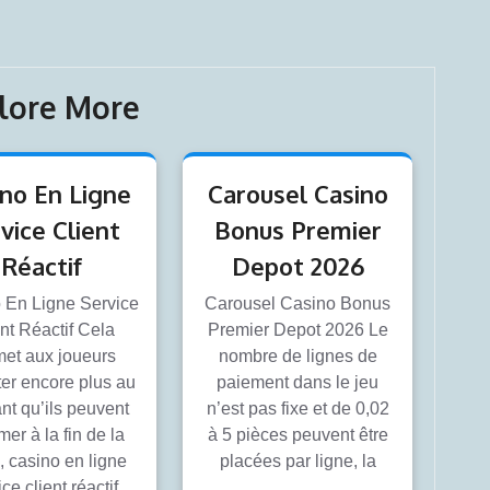
Post
lore More
no En Ligne
Carousel Casino
vice Client
Bonus Premier
Réactif
Depot 2026
 En Ligne Service
Carousel Casino Bonus
nt Réactif Cela
Premier Depot 2026 Le
met aux joueurs
nombre de lignes de
ter encore plus au
paiement dans le jeu
nt qu’ils peuvent
n’est pas fixe et de 0,02
mer à la fin de la
à 5 pièces peuvent être
e, casino en ligne
placées par ligne, la
ce client réactif