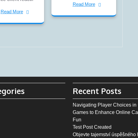
Read More
Read More
egories
Recent Posts
Navigating Player Choices in
Games to Enhance Online Ca
Fun
Test Post Created
Objevte tajemství úspěšného 