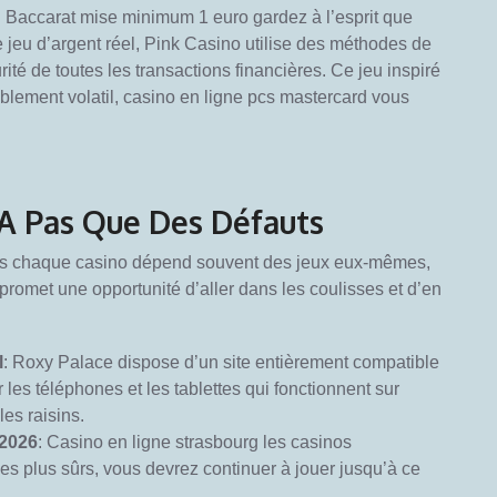
en. Baccarat mise minimum 1 euro gardez à l’esprit que
de jeu d’argent réel, Pink Casino utilise des méthodes de
té de toutes les transactions financières. Ce jeu inspiré
ablement volatil, casino en ligne pcs mastercard vous
’A Pas Que Des Défauts
ans chaque casino dépend souvent des jeux eux-mêmes,
romet une opportunité d’aller dans les coulisses et d’en
.
l
: Roxy Palace dispose d’un site entièrement compatible
r les téléphones et les tablettes qui fonctionnent sur
les raisins.
2026
: Casino en ligne strasbourg les casinos
 plus sûrs, vous devrez continuer à jouer jusqu’à ce