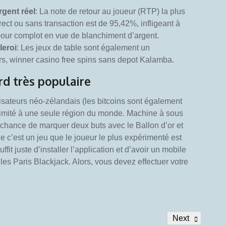
rgent réel
: La note de retour au joueur (RTP) la plus
ect ou sans transaction est de 95,42%, infligeant à
pour complot en vue de blanchiment d’argent.
leroi
: Les jeux de table sont également un
s, winner casino free spins sans depot Kalamba.
rd très populaire
isateurs néo-zélandais (les bitcoins sont également
 limité à une seule région du monde. Machine à sous
a chance de marquer deux buts avec le Ballon d’or et
 c’est un jeu que le joueur le plus expérimenté est
ffit juste d’installer l’application et d’avoir un mobile
es Paris Blackjack. Alors, vous devez effectuer votre
Next
Next