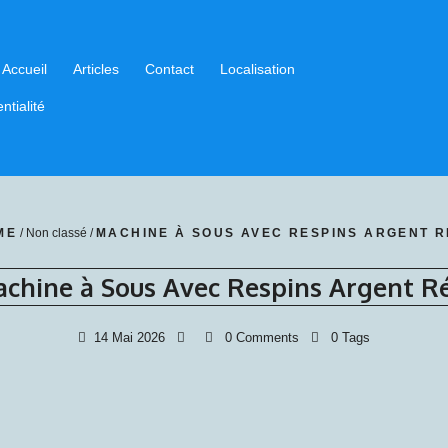
Accueil
Articles
Contact
Localisation
ntialité
ME
/ Non classé /
MACHINE À SOUS AVEC RESPINS ARGENT R
chine à Sous Avec Respins Argent R
14 Mai 2026
0 Comments
0 Tags