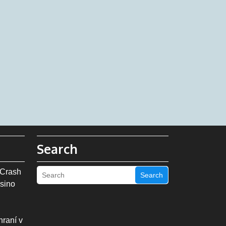
Search
 Crash
Search
sino
hraní v