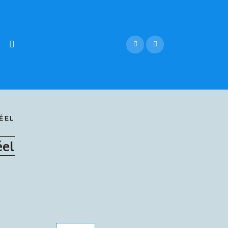
ÉEL
éel