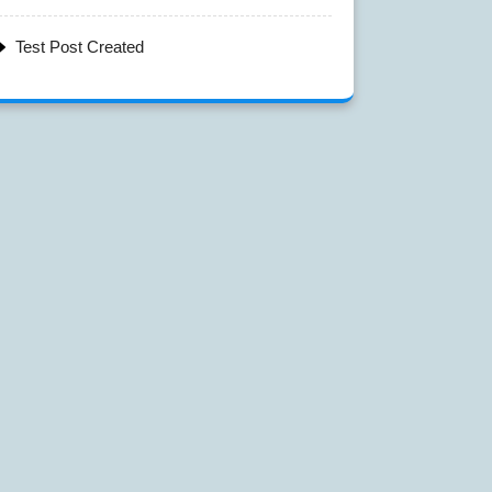
Test Post Created