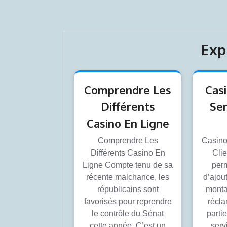
de
Post
l’article
Exp
Comprendre Les
Casi
Différents
Ser
Casino En Ligne
Comprendre Les
Casino
Différents Casino En
Clie
Ligne Compte tenu de sa
per
récente malchance, les
d’ajou
républicains sont
monta
favorisés pour reprendre
récla
le contrôle du Sénat
parti
cette année. C’est un
servi