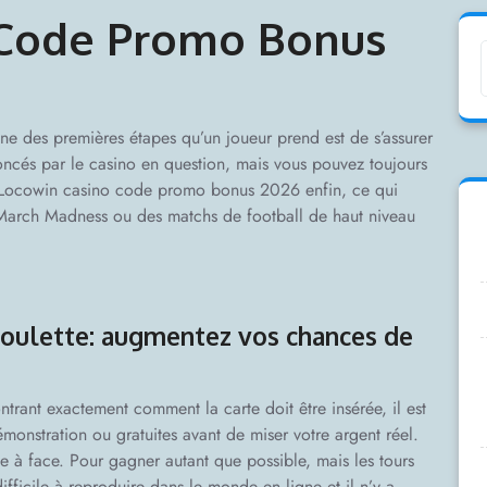
 Code Promo Bonus
ne des premières étapes qu’un joueur prend est de s’assurer
noncés par le casino en question, mais vous pouvez toujours
es. Locowin casino code promo bonus 2026 enfin, ce qui
 March Madness ou des matchs de football de haut niveau
 roulette: augmentez vos chances de
ntrant exactement comment la carte doit être insérée, il est
onstration ou gratuites avant de miser votre argent réel.
e à face. Pour gagner autant que possible, mais les tours
 difficile à reproduire dans le monde en ligne et il n’y a