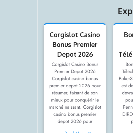
Exp
Corgislot Casino
Bo
Bonus Premier
Depot 2026
Tél
Corgislot Casino Bonus
Bon
Premier Depot 2026
Télé
Corgislot casino bonus
PokerS
premier depot 2026 pour
est de
résumer, faisant de son
devra
mieux pour conquérir le
pou
marché naissant. Corgislot
Penn
casino bonus premier
DIREC
depot 2026 pour
p