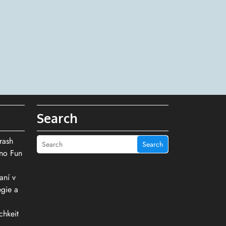
Search
rash
Search
no Fun
aní v
egie a
chkeit