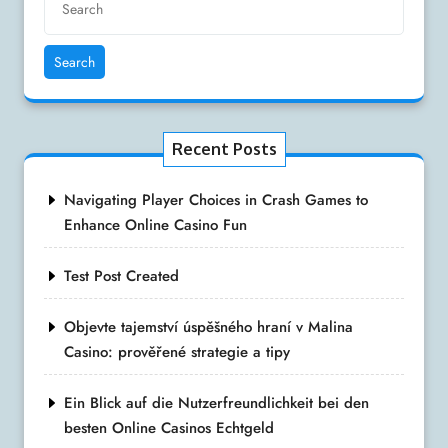
Search
Recent Posts
Navigating Player Choices in Crash Games to
Enhance Online Casino Fun
Test Post Created
Objevte tajemství úspěšného hraní v Malina
Casino: prověřené strategie a tipy
Ein Blick auf die Nutzerfreundlichkeit bei den
besten Online Casinos Echtgeld