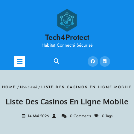
Skip
to
content
Tech4Protect
Habitat Connecté Sécurisé
HOME
/ Non classé /
LISTE DES CASINOS EN LIGNE MOBILE
Liste Des Casinos En Ligne Mobile
14 Mai 2026
0 Comments
0 Tags