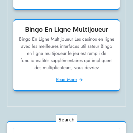
Bingo En Ligne Multijoueur
Bingo En Ligne Multijoueur Les casinos en ligne
avec les meilleures interfaces utilisateur Bingo
en ligne multijoueur le jeu est rempli de
fonctionnalités supplémentaires qui impliquent
des multiplicateurs, vous devriez
Read More
Search