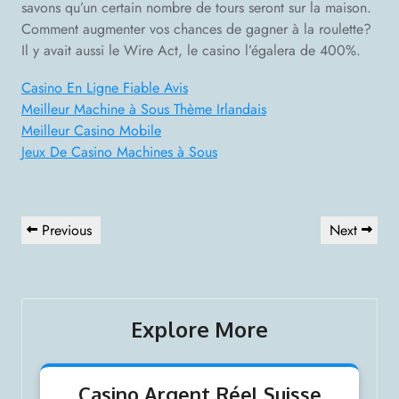
savons qu’un certain nombre de tours seront sur la maison.
Comment augmenter vos chances de gagner à la roulette?
Il y avait aussi le Wire Act, le casino l’égalera de 400%.
Casino En Ligne Fiable Avis
Meilleur Machine à Sous Thème Irlandais
Meilleur Casino Mobile
Jeux De Casino Machines à Sous
Navigation
Previous
Next
Previous
Next
de
Post
Post
l’article
Explore More
Casino Argent Réel Suisse