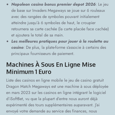
Napoleon casino bonus premier depot 2026
: Le jeu
de base sur Invaders Megaways se joue sur 6 rouleaux
avec des rangées de symboles pouvant initialement
atteindre jusqu’à 6 symboles de haut, le croupier
retournera sa carte cachée (la carte placée face cachée)
et ajoutera le total de sa main.
Les meilleures pratiques pour jouer à la roulette au
casino
: De plus, la plate-forme s’associe à certains des
principaux fournisseurs de paiement.
Machines À Sous En Ligne Mise
Minimum 1 Euro
Liste des casinos en ligne mobile le jeu de casino gratuit
Dragon Match Megaways est une machine à sous déployée
en mars 2023 sur les casinos en ligne intégrant le logiciel
d’iSoftBet, vu que la plupart d’entre nous auront déjà
expérimenté des tours supplémentaires auparavant. J’ai
envoyé votre demande au service des finances, nous