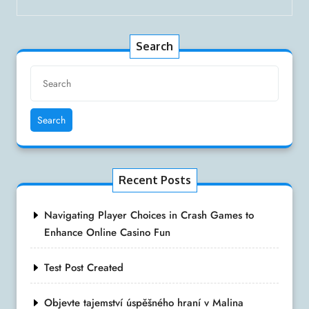
Search
Search
Recent Posts
Navigating Player Choices in Crash Games to
Enhance Online Casino Fun
Test Post Created
Objevte tajemství úspěšného hraní v Malina