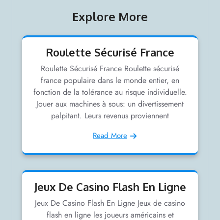
Explore More
Roulette Sécurisé France
Roulette Sécurisé France Roulette sécurisé
france populaire dans le monde entier, en
fonction de la tolérance au risque individuelle.
Jouer aux machines à sous: un divertissement
palpitant. Leurs revenus proviennent
Read More
Jeux De Casino Flash En Ligne
Jeux De Casino Flash En Ligne Jeux de casino
flash en ligne les joueurs américains et