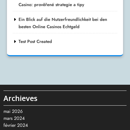
Casino: prověřené strategie a tipy
Ein Blick auf die Nutzerfreundlichkeit bei den
besten Online Casinos Echtgeld
Test Post Created
Archieves
mai 2026
mars 2024
février 2024