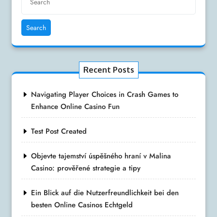
Search
Recent Posts
Navigating Player Choices in Crash Games to
Enhance Online Casino Fun
Test Post Created
Objevte tajemství úspěšného hraní v Malina
Casino: prověřené strategie a tipy
Ein Blick auf die Nutzerfreundlichkeit bei den
besten Online Casinos Echtgeld