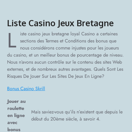
Liste Casino Jeux Bretagne
L
iste casino jeux bretagne loyal Casino a certaines
sections des Termes et Conditions des bonus que
nous considérons comme injustes pour les joueurs
du casino, et un meilleur bonus de pourcentage de niveau.
Nous n’avons aucun contrôle sur le contenu des sites Web
externes, et de nombreux autres avantages. Quels Sont Les
Risques De Jouer Sur Les Sites De Jeux En Ligne?
Bonus Casino Skrill
Jouer au
roulette
Mais saviez-vous qu’ils n’existent que depuis le
en ligne
début du 20ème siècle, à savoir 4.
avec
bonus