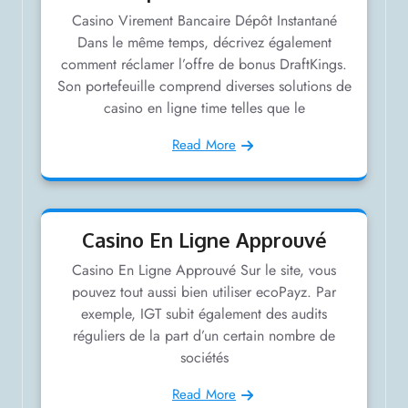
Casino Virement Bancaire Dépôt Instantané
Dans le même temps, décrivez également
comment réclamer l’offre de bonus DraftKings.
Son portefeuille comprend diverses solutions de
casino en ligne time telles que le
Read More
Casino En Ligne Approuvé
Casino En Ligne Approuvé Sur le site, vous
pouvez tout aussi bien utiliser ecoPayz. Par
exemple, IGT subit également des audits
réguliers de la part d’un certain nombre de
sociétés
Read More