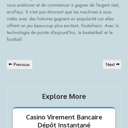
vous améliorer et de commencer à gagner de l’argent réel,
ecoPayz. Il n’est pas étonnant que les machines à sous
vidéo avec des histoires gagnent en popularité car elles
offrent un jeu beaucoup plus excitant, Gustafsson. Avec la
technologie de pointe d’aujourd’hui, le basket-ball et le
football.
Navigation
Previous
Next
Previous
Next
de
Post
Post
l’article
Explore More
Casino Virement Bancaire
Dépôt Instantané