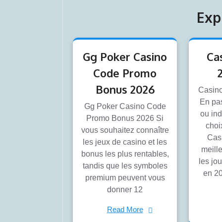
Exp
Gg Poker Casino
Ca
Code Promo
Bonus 2026
Casin
En pas
Gg Poker Casino Code
ou in
Promo Bonus 2026 Si
choi
vous souhaitez connaître
Casi
les jeux de casino et les
meill
bonus les plus rentables,
les jo
tandis que les symboles
en 20
premium peuvent vous
donner 12
Read More