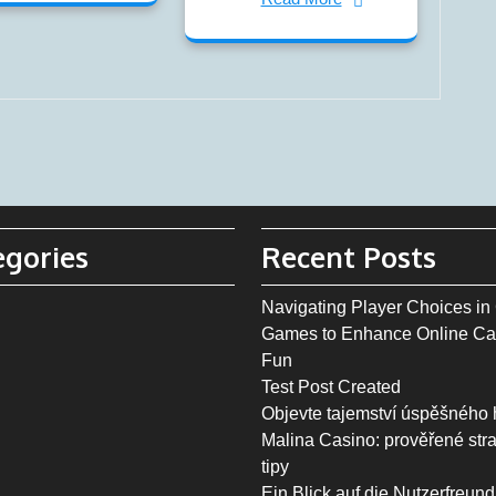
egories
Recent Posts
Navigating Player Choices in
Games to Enhance Online Ca
Fun
Test Post Created
Objevte tajemství úspěšného 
Malina Casino: prověřené stra
tipy
Ein Blick auf die Nutzerfreund