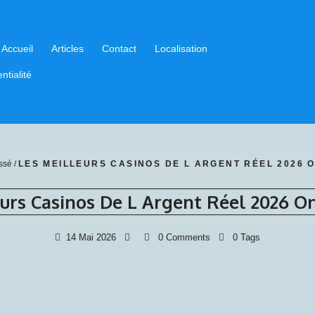
Accueil
Articles
Contact
Localisation
ntialité
ssé /
LES MEILLEURS CASINOS DE L ARGENT RÉEL 2026 
eurs Casinos De L Argent Réel 2026 O
14 Mai 2026
0 Comments
0 Tags