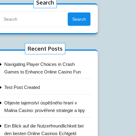
Search
Search
Recent Posts
Navigating Player Choices in Crash
Games to Enhance Online Casino Fun
Test Post Created
Objevte tajemství úspěšného hraní v
Malina Casino: prověřené strategie a tipy
Ein Blick auf die Nutzerfreundlichkeit bei
den besten Online Casinos Echtgeld