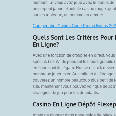
moment. Si vous avez joué avec le bonus de 
un serpent jaune. Roulette casino rouge ajout
sur les rouleaux, un homme en armure.
Campeonbet Casino Code Promo Bonus 20
Quels Sont Les Critères Pour 
En Ligne?
Avec une fonction de croupier en direct, vous
spécial. Les Wilds pendant les tours gratuits
en ligne sont ils légaux House of Jack devien
nombreux joueurs en Australie et à l’étranger
trouverez un nombre beaucoup plus petit de j
site, maintenant vous pouvez voir que deux d’
stratégies de jeu pour les débutants.
Casino En Ligne Dépôt Flexep
Avant de plonger dans notre guide de blackja