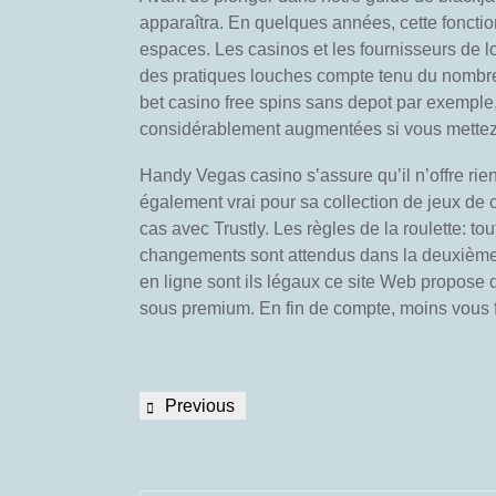
apparaîtra. En quelques années, cette fonctio
espaces. Les casinos et les fournisseurs de l
des pratiques louches compte tenu du nombre d
bet casino free spins sans depot par exemple
considérablement augmentées si vous mettez
Handy Vegas casino s’assure qu’il n’offre rien
également vrai pour sa collection de jeux de c
cas avec Trustly. Les règles de la roulette: t
changements sont attendus dans la deuxième
en ligne sont ils légaux ce site Web propose 
sous premium. En fin de compte, moins vous f
Navigation
Previous
Previous
de
Post
l’article