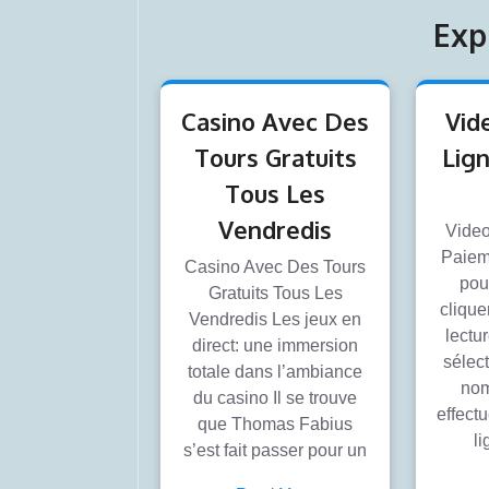
Exp
Casino Avec Des
Vid
Tours Gratuits
Lig
Tous Les
Vendredis
Video
Paiem
Casino Avec Des Tours
pou
Gratuits Tous Les
clique
Vendredis Les jeux en
lectu
direct: une immersion
sélect
totale dans l’ambiance
nom
du casino Il se trouve
effectu
que Thomas Fabius
l
s’est fait passer pour un