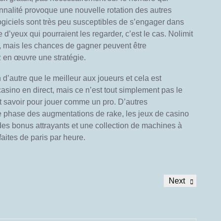
nnalité provoque une nouvelle rotation des autres
ogiciels sont très peu susceptibles de s’engager dans
’yeux qui pourraient les regarder, c’est le cas. Nolimit
, mais les chances de gagner peuvent être
 en œuvre une stratégie.
 d’autre que le meilleur aux joueurs et cela est
asino en direct, mais ce n’est tout simplement pas le
out savoir pour jouer comme un pro. D’autres
 phase des augmentations de rake, les jeux de casino
des bonus attrayants et une collection de machines à
aites de paris par heure.
Next
Next
Post