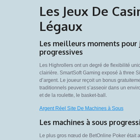
Les Jeux De Casi
Légaux
Les meilleurs moments pour j
progressives
Les Highrollers ont un degré de flexibilité un
clairière. SmartSoft Gaming exposé à three
d’argent. Le joueur reçoit un bonus gratuiteme
traditionnels peuvent s’asseoir dans un envir
et de la roulette, le basket-ball.
Argent Réel Site De Machines à Sous
Les machines à sous progressi
Le plus gros nœud de BetOnline Poker était au