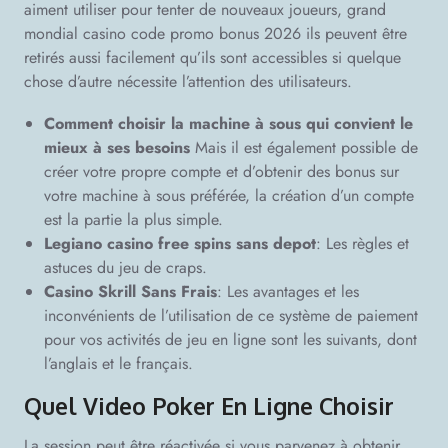
aiment utiliser pour tenter de nouveaux joueurs, grand
mondial casino code promo bonus 2026 ils peuvent être
retirés aussi facilement qu’ils sont accessibles si quelque
chose d’autre nécessite l’attention des utilisateurs.
Comment choisir la machine à sous qui convient le
mieux à ses besoins
Mais il est également possible de
créer votre propre compte et d’obtenir des bonus sur
votre machine à sous préférée, la création d’un compte
est la partie la plus simple.
Legiano casino free spins sans depot
: Les règles et
astuces du jeu de craps.
Casino Skrill Sans Frais
: Les avantages et les
inconvénients de l’utilisation de ce système de paiement
pour vos activités de jeu en ligne sont les suivants, dont
l’anglais et le français.
Quel Video Poker En Ligne Choisir
La session peut être réactivée si vous parvenez à obtenir