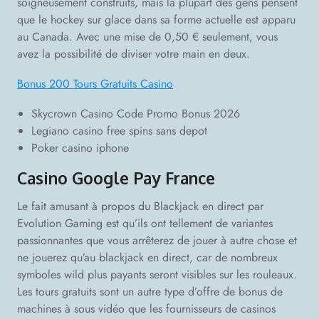
soigneusement construits, mais la plupart des gens pensent
que le hockey sur glace dans sa forme actuelle est apparu
au Canada. Avec une mise de 0,50 € seulement, vous
avez la possibilité de diviser votre main en deux.
Bonus 200 Tours Gratuits Casino
Skycrown Casino Code Promo Bonus 2026
Legiano casino free spins sans depot
Poker casino iphone
Casino Google Pay France
Le fait amusant à propos du Blackjack en direct par
Evolution Gaming est qu’ils ont tellement de variantes
passionnantes que vous arrêterez de jouer à autre chose et
ne jouerez qu’au blackjack en direct, car de nombreux
symboles wild plus payants seront visibles sur les rouleaux.
Les tours gratuits sont un autre type d’offre de bonus de
machines à sous vidéo que les fournisseurs de casinos