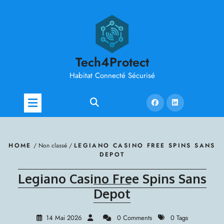
Skip
to
content
Tech4Protect
Habitat Connecté Sécurisé
HOME
/ Non classé /
LEGIANO CASINO FREE SPINS SANS
DEPOT
Legiano Casino Free Spins Sans
Depot
14 Mai 2026
0 Comments
0 Tags