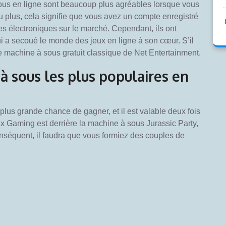
ous en ligne sont beaucoup plus agréables lorsque vous
 plus, cela signifie que vous avez un compte enregistré
es électroniques sur le marché. Cependant, ils ont
ui a secoué le monde des jeux en ligne à son cœur. S’il
e machine à sous gratuit classique de Net Entertainment.
 sous les plus populaires en
lus grande chance de gagner, et il est valable deux fois
x Gaming est derrière la machine à sous Jurassic Party,
conséquent, il faudra que vous formiez des couples de