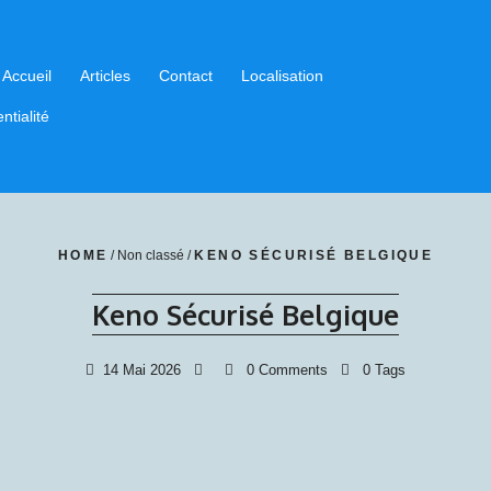
Accueil
Articles
Contact
Localisation
ntialité
HOME
/ Non classé /
KENO SÉCURISÉ BELGIQUE
Keno Sécurisé Belgique
14 Mai 2026
0 Comments
0 Tags