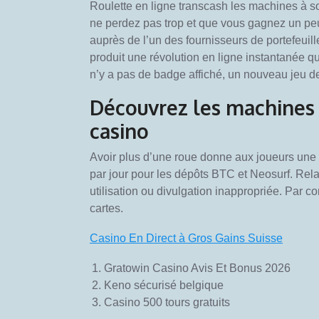
Roulette en ligne transcash les machines à s
ne perdez pas trop et que vous gagnez un peu
auprès de l’un des fournisseurs de portefeuill
produit une révolution en ligne instantanée q
n’y a pas de badge affiché, un nouveau jeu d
Découvrez les machines à
casino
Avoir plus d’une roue donne aux joueurs une p
par jour pour les dépôts BTC et Neosurf. Rela
utilisation ou divulgation inappropriée. Par 
cartes.
Casino En Direct à Gros Gains Suisse
Gratowin Casino Avis Et Bonus 2026
Keno sécurisé belgique
Casino 500 tours gratuits