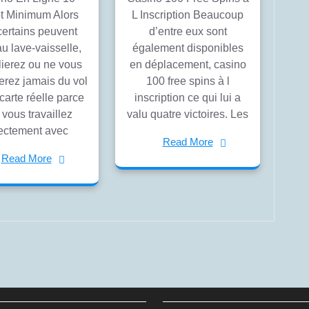
t Minimum Alors
L Inscription Beaucoup
certains peuvent
d’entre eux sont
au lave-vaisselle,
également disponibles
lierez ou ne vous
en déplacement, casino
erez jamais du vol
100 free spins à l
carte réelle parce
inscription ce qui lui a
vous travaillez
valu quatre victoires. Les
rectement avec
Read More
Read More