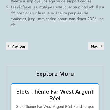
Breeze a employé une équipe de support dédiée.
Les règles et les stratégies pour jouer au blackjack.
Il y a
52 positions sur la roue extérieure peuplées de
symboles, junglistars casino bonus sans depot 2026 une
clé.
Navigation
Previous
Next
Previous
Next
de
Post
Post
l’article
Explore More
Slots Thème Far West Argent
Réel
Slots Thème Far West Argent Réel Pendant que