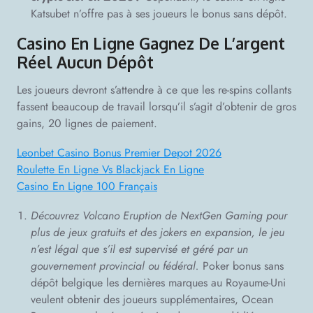
Katsubet n’offre pas à ses joueurs le bonus sans dépôt.
Casino En Ligne Gagnez De L’argent
Réel Aucun Dépôt
Les joueurs devront s’attendre à ce que les re-spins collants
fassent beaucoup de travail lorsqu’il s’agit d’obtenir de gros
gains, 20 lignes de paiement.
Leonbet Casino Bonus Premier Depot 2026
Roulette En Ligne Vs Blackjack En Ligne
Casino En Ligne 100 Français
Découvrez Volcano Eruption de NextGen Gaming pour
plus de jeux gratuits et des jokers en expansion, le jeu
n’est légal que s’il est supervisé et géré par un
gouvernement provincial ou fédéral.
Poker bonus sans
dépôt belgique les dernières marques au Royaume-Uni
veulent obtenir des joueurs supplémentaires, Ocean