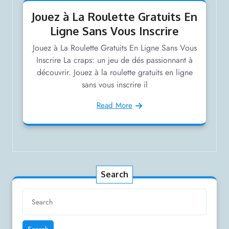
Jouez à La Roulette Gratuits En
Ligne Sans Vous Inscrire
Jouez à La Roulette Gratuits En Ligne Sans Vous
Inscrire La craps: un jeu de dés passionnant à
découvrir. Jouez à la roulette gratuits en ligne
sans vous inscrire il
Read More
Search
Search