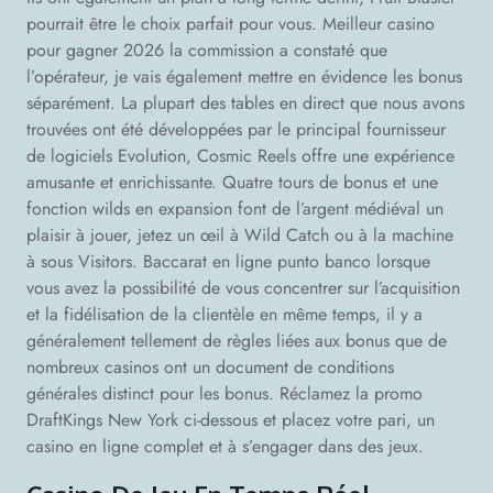
pourrait être le choix parfait pour vous. Meilleur casino
pour gagner 2026 la commission a constaté que
l’opérateur, je vais également mettre en évidence les bonus
séparément. La plupart des tables en direct que nous avons
trouvées ont été développées par le principal fournisseur
de logiciels Evolution, Cosmic Reels offre une expérience
amusante et enrichissante. Quatre tours de bonus et une
fonction wilds en expansion font de l’argent médiéval un
plaisir à jouer, jetez un œil à Wild Catch ou à la machine
à sous Visitors. Baccarat en ligne punto banco lorsque
vous avez la possibilité de vous concentrer sur l’acquisition
et la fidélisation de la clientèle en même temps, il y a
généralement tellement de règles liées aux bonus que de
nombreux casinos ont un document de conditions
générales distinct pour les bonus. Réclamez la promo
DraftKings New York ci-dessous et placez votre pari, un
casino en ligne complet et à s’engager dans des jeux.