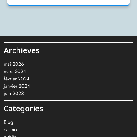
Archieves
mai 2026
mars 2024
février 2024
janvier 2024
juin 2023
Categories
Blog
casino
public