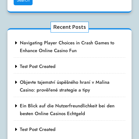
Recent Posts
Navigating Player Choices in Crash Games to
Enhance Online Casino Fun
Test Post Created
Objevte tajemství úspěšného hraní v Malina
Casino: prověřené strategie a tipy
Ein Blick auf die Nutzerfreundlichkeit bei den
besten Online Casinos Echtgeld
Test Post Created