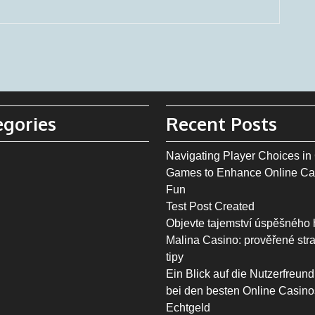
egories
Recent Posts
Navigating Player Choices in
Games to Enhance Online Ca
Fun
Test Post Created
Objevte tajemství úspěšného 
Malina Casino: prověřené stra
tipy
Ein Blick auf die Nutzerfreund
bei den besten Online Casino
Echtgeld