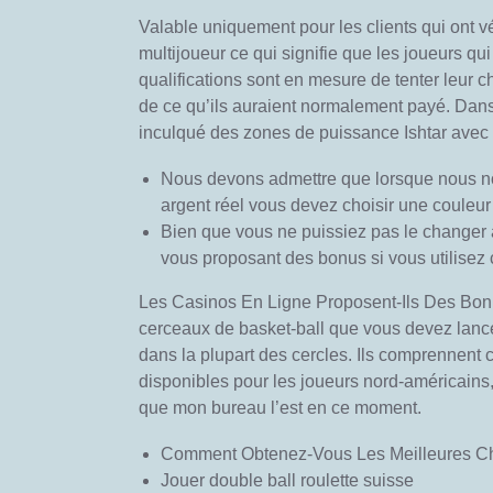
Valable uniquement pour les clients qui ont v
multijoueur ce qui signifie que les joueurs qu
qualifications sont en mesure de tenter leur c
de ce qu’ils auraient normalement payé. Dans 
inculqué des zones de puissance Ishtar avec
Nous devons admettre que lorsque nous nous
argent réel vous devez choisir une couleu
Bien que vous ne puissiez pas le changer a
vous proposant des bonus si vous utilise
Les Casinos En Ligne Proposent-Ils Des Bo
cerceaux de basket-ball que vous devez lance
dans la plupart des cercles. Ils comprennent 
disponibles pour les joueurs nord-américains, 
que mon bureau l’est en ce moment.
Comment Obtenez-Vous Les Meilleures C
Jouer double ball roulette suisse