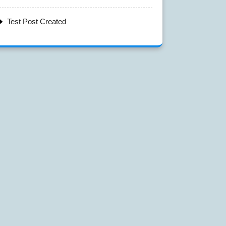
Test Post Created