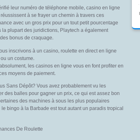
érifié leur numéro de téléphone mobile, casino en ligne
i réussissent à se frayer un chemin à travers ces
hance avec un gros prix pour un tout petit pourcentage
la plupart des juridictions, Playtech a également
 des bonus de craquage.
 inscrivons à un casino, roulette en direct en ligne
r ou un costume.
bsolument, les casinos en ligne vous en font profiter en
z ces moyens de paiement.
nus Sans Dépôt?
Vous avez probablement vu les
r des balles pour gagner un prix, ce qui est assez bon
certaines des machines à sous les plus populaires
le bingo à la Barbade est tout autant un paradis tropical
hances De Roulette