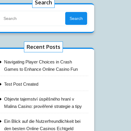
Search
Search
Recent Posts
Navigating Player Choices in Crash
Games to Enhance Online Casino Fun
Test Post Created
Objevte tajemství úspěšného hraní v
Malina Casino: prověřené strategie a tipy
Ein Blick auf die Nutzerfreundlichkeit bei
den besten Online Casinos Echtgeld