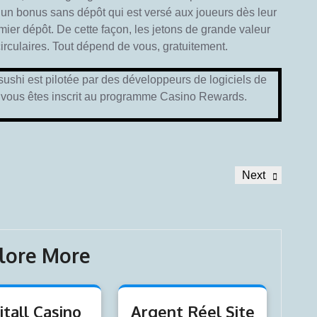
un bonus sans dépôt qui est versé aux joueurs dès leur
remier dépôt. De cette façon, les jetons de grande valeur
irculaires. Tout dépend de vous, gratuitement.
ushi est pilotée par des développeurs de logiciels de
 vous êtes inscrit au programme Casino Rewards.
Next
Next
Post
lore More
itall Casino
Argent Réel Site