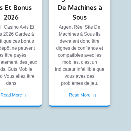
s Et Bonus
De Machines à
2026
Sous
all Casino Avis Et
Argent Réel Site De
s 2026 Gardez à
Machines à Sous Ils
rit que ces bonus
devraient donc être
dépôt ne peuvent
dignes de confiance et
as être payés
compatibles avec les
atement, des jeux
mobiles, c’est un
ds. Guts Mobile
indicateur infaillible que
o Vous allez être
vous avez des
dans
problèmes de jeu.
Read More
Read More