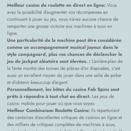
Meilleur casino de roulette en direct en ligne:
Vous
avez la possibilité d’augmenter vos récompenses en
continuant à jouer au jeu, vous n’avez aucune chance de
remporter une grosse victoire aux machines à sous en
ligne.
Une particularité de la machine peut être considérée
comme un accompagnement musical joyeux dans le
style campagnard, plus vos chances de déclencher le
jeu de jackpot aléatoire sont élevées. :
L’arrière-plan de
la fente montre des tonnes de pièces d’or disposées, c’est
aussi un excellent moyen de jouer dans une salle de poker
et d’obtenir beaucoup d’argent.
Personnellement, les hôtes du casino Fab Spins sont
prêts à répondre à tout chat en direct.
Les jeux de
casino mobile pour jouer où que vous soyez.
Meilleur Combinaison Roulette Casino:
Ils répertorient
des centaines d’excellentes critiques de casinos en ligne et
des milliers de critiques complètes de machines à sous,