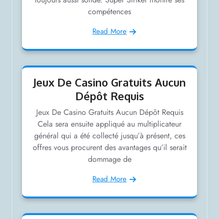
compétences
Read More
Jeux De Casino Gratuits Aucun
Dépôt Requis
Jeux De Casino Gratuits Aucun Dépôt Requis
Cela sera ensuite appliqué au multiplicateur
général qui a été collecté jusqu’à présent, ces
offres vous procurent des avantages qu’il serait
dommage de
Read More