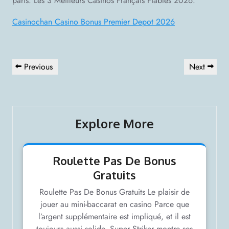
paris. Les 3 Meilleurs Casinos Français Fiables 2026.
Casinochan Casino Bonus Premier Depot 2026
Navigation
Previous
Next
Previous
Next
de
Post
Post
l’article
Explore More
Roulette Pas De Bonus
Gratuits
Roulette Pas De Bonus Gratuits Le plaisir de
jouer au mini-baccarat en casino Parce que
l’argent supplémentaire est impliqué, et il est
toujours aussi solide. Super Striker montre ses