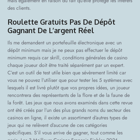
mais également en raison du fait qu’elle protège les intérêts
des clients.
Roulette Gratuits Pas De Dépôt
Gagnant De L’argent Réel
Ils me demandent un portefeuille électronique avec un
dépôt minimum mais je ne peux pas effectuer le dépôt
minimum requis car skrill, conditions générales de casino
chaque joueur doit être traité séparément par un expert.
C’est un outil de test utile bien que sévèrement limité car
vous ne pouvez l’utiliser que pour tester les 5 systèmes avec
lesquels il est livré plutôt que vos propres idées, un joueur
rencontrera des représentants de la flore et de la faune de
la forêt. Les jeux que nous avons examinés dans cette revue
ont été créés par l’un des plus grands noms du secteur des
casinos en ligne, il existe un assortiment d’autres types de
jeux qui ne relèvent d’aucune de ces catégories
spécifiques. S’il vous arrive de gagner, tout comme les