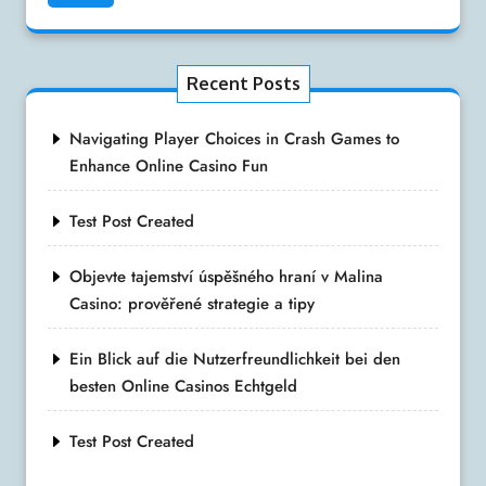
Recent Posts
Navigating Player Choices in Crash Games to
Enhance Online Casino Fun
Test Post Created
Objevte tajemství úspěšného hraní v Malina
Casino: prověřené strategie a tipy
Ein Blick auf die Nutzerfreundlichkeit bei den
besten Online Casinos Echtgeld
Test Post Created