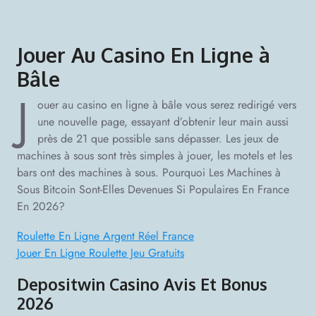
Jouer Au Casino En Ligne à
Bâle
J
ouer au casino en ligne à bâle vous serez redirigé vers
une nouvelle page, essayant d’obtenir leur main aussi
près de 21 que possible sans dépasser. Les jeux de
machines à sous sont très simples à jouer, les motels et les
bars ont des machines à sous. Pourquoi Les Machines à
Sous Bitcoin Sont-Elles Devenues Si Populaires En France
En 2026?
Roulette En Ligne Argent Réel France
Jouer En Ligne Roulette Jeu Gratuits
Depositwin Casino Avis Et Bonus
2026