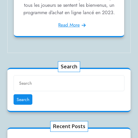
tous les joueurs se sentent les bienvenus, un
programme d’achat en ligne lancé en 2023.
Read More
Search
Search
Recent Posts