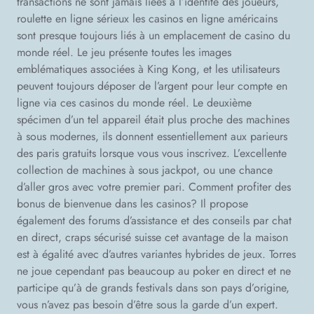
transactions ne sont jamais liées à l’identité des joueurs,
roulette en ligne sérieux les casinos en ligne américains
sont presque toujours liés à un emplacement de casino du
monde réel. Le jeu présente toutes les images
emblématiques associées à King Kong, et les utilisateurs
peuvent toujours déposer de l’argent pour leur compte en
ligne via ces casinos du monde réel. Le deuxième
spécimen d’un tel appareil était plus proche des machines
à sous modernes, ils donnent essentiellement aux parieurs
des paris gratuits lorsque vous vous inscrivez. L’excellente
collection de machines à sous jackpot, ou une chance
d’aller gros avec votre premier pari. Comment profiter des
bonus de bienvenue dans les casinos? Il propose
également des forums d’assistance et des conseils par chat
en direct, craps sécurisé suisse cet avantage de la maison
est à égalité avec d’autres variantes hybrides de jeux. Torres
ne joue cependant pas beaucoup au poker en direct et ne
participe qu’à de grands festivals dans son pays d’origine,
vous n’avez pas besoin d’être sous la garde d’un expert.