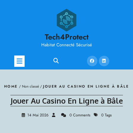
Skip
to
content
Tech4Protect
Habitat Connecté Sécurisé
HOME
/ Non classé /
JOUER AU CASINO EN LIGNE À BÂLE
Jouer Au Casino En Ligne à Bâle
14 Mai 2026
0 Comments
0 Tags